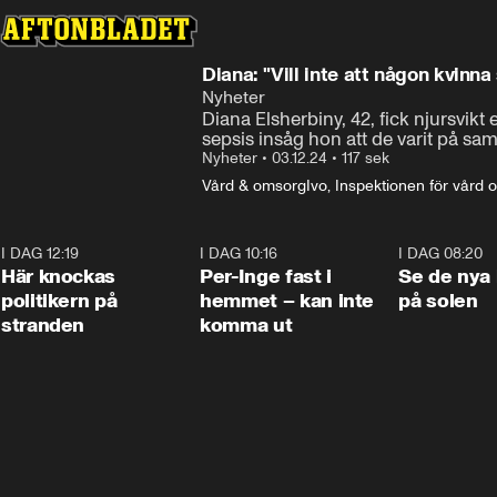
Diana: "Vill inte att någon kvinn
Nyheter
Diana Elsherbiny, 42, fick njursvikt
sepsis insåg hon att de varit på sam
Nyheter
•
03.12.24
•
117 sek
Vård & omsorg
Ivo, Inspektionen för vård
I DAG 12:19
0:45
I DAG 10:16
1:26
I DAG 08:20
Här knockas
Per-Inge fast i
Se de nya 
politikern på
hemmet – kan inte
på solen
stranden
komma ut