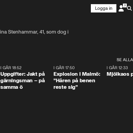
Logga in
arina Stenhammar, 41, som dog i 
SE ALLA
5
I GÅR 18:52
0:33
I GÅR 17:50
1:10
I GÅR 12:33
Uppgifter: Jakt på
Explosion i Malmö:
Mjölkaos p
gärningsman – på
”Håren på benen
samma ö
reste sig”