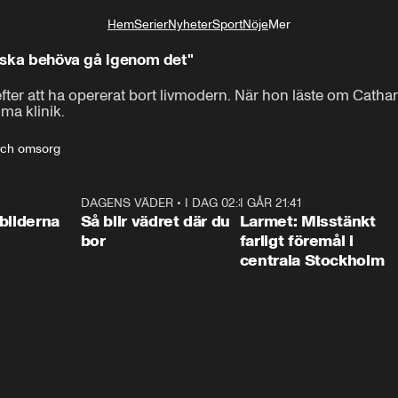
Hem
Serier
Nyheter
Sport
Nöje
Mer
Livsstil
a ska behöva gå igenom det"
Jag hade en blodpropp

 efter att ha opererat bort livmodern. När hon läste om Cath
ma klinik.
i vänster äggstock.
 och omsorg
0:31
DAGENS VÄDER
•
I DAG 02:30
1:06
I GÅR 21:41
0:3
bilderna
Så blir vädret där du
Larmet: Misstänkt
bor
farligt föremål i
centrala Stockholm