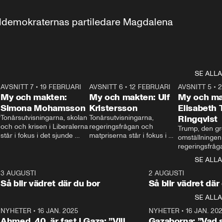
aldemokraternas partiledare Magdalena 
SE ALLA
7
AVSNITT 7
•
19 FEBRUARI
24:30
AVSNITT 6
•
12 FEBRUARI
27:30
AVSNITT 5
•
My och makten:
My och makten: Ulf
My och ma
Simona Mohamsson
Kristersson
Elisabeth
 
Tonårsutvisningarna, skolan 
Tonårsutvisningarna, 
Ringqvist
och och krisen i Liberalerna 
regeringsfrågan och 
Trump, den gr
står i fokus i det sjunde 
matpriserna står i fokus i 
omställningen
avsnittet av ”My och 
det sjätte avsnittet av ”My 
regeringsfråga
makten”. Se när 
och makten”. Se när 
centrum i det 
SE ALLA
Aftonbladets inrikespolitiska 
Aftonbladets inrikespolitiska 
avsnittet av ”
kommentator My 
kommentator My 
6
3 AUGUSTI
1:06
2 AUGUSTI
Makten”. Se nä
Rohwedder ställer 
Rohwedder ställer 
Så blir vädret där du bor
Så blir vädret där
Aftonbladets in
utbildnings- och 
statsminister Ulf Kristersson 
kommentator 
SE ALLA
integrationsminister Simona 
till svars.
Rohwedder stäl
Mohamsson till svars.
Centerpartiets
2
NYHETER
•
16 JAN. 2025
1:01
NYHETER
•
16 JAN. 20
Thand Ring till
Ahmed, 40, är fast i Gaza: ”Vill
Gazaborna: ”Vad s