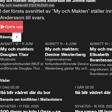
My och makten: Magdalena Andersson om Jimmie-hånet
My och makten
S1 E1
23.10.25
21 min
I det första avsnittet av ”My och Makten” ställe
Andersson till svars.
Spela upp
1
Säsong
AVSNITT 12
•
11 JUNI
26:27
AVSNITT 11
•
4 JUNI
23:40
AVSNITT 10
•
My och makten:
My och makten:
My och ma
Douglas Thor
Denice Westerberg
Elisabeth
Moderata 
Ungsvenskarnas 
Svantess
ungdomsförbundet (MUF:s) 
förbundsordförande Denice 
Kvinnorna, ek
ordförande Douglas Thor 
Westerberg gästar My och 
migrationen. E
gästar My och makten. I 
makten. I avsnittet 
Svantesson stäl
avsnittet diskuteras 
diskuteras migrationsfrågan 
när finansmini
Väder
tonårsutvisningarna och hur 
och hur SD ska locka 
Moderaterna ska locka 
kvinnliga väljare. 
I DAG 02:30
1:06
I GÅR 02:30
väljare till valet i höst. 
Så blir vädret där du bor
Så blir vädret där
Senaste om konflikten i Mellanöstern
NYHETER
•
17 FEB. 2025
0:45
NYHETER
•
16 FEB. 20
500 dagar av krig i Gaza – se
Nya vapen till Isr