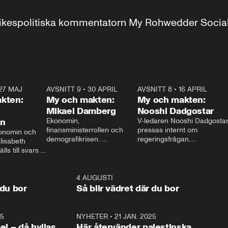
r inrikespolitiska kommentatorn My Rohwedder Soci
27 MAJ
3:51
AVSNITT 9
•
30 APRIL
24:00
AVSNITT 8
•
16 APRIL
25:1
kten:
My och makten:
My och makten:
Mikael Damberg
Nooshi Dadgostar
on
Ekonomin, 
V-ledaren Nooshi Dadgostar
finansministerrollen och 
pressas internt om 
onomin och 
demografikrisen. 
regeringsfrågan.

lisabeth 
Oppositionen ställs till svars 
I Aftonbladets 
ls till svars 
när Socialdemokraternas 
partiledarutfrågning ”My 
stern gästar 
Mikael Damberg gästar My 
och Makten” sätter hon ner 
My och Makten. 
och Makten. 
foten mot kritikerna:

1:06
4 AUGUSTI
1:0
– Vi ställer upp i val. Ska vi 
 du bor
Så blir vädret där du bor
vara med så sitter vi förstås 
25
1:22
NYHETER
•
21 JAN. 2025
0:5
ael – då hyllas
Här återvänder palestinska