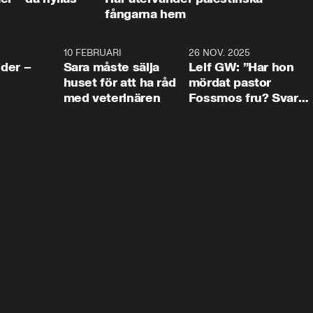
fångarna hem
4:24
10 FEBRUARI
4:13
26 NOV. 2025
8:1
der –
Sara måste sälja
Leif GW: ”Har hon
huset för att ha råd
mördat pastor
med veterinären
Fossmos fru? Svar
nej.”