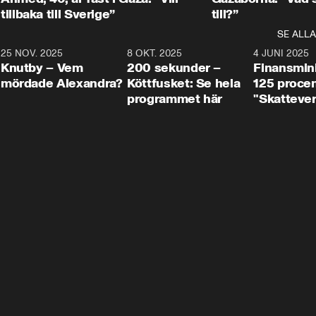
tillbaka till Sverige”
till?”
SE ALLA
3
25 NOV. 2025
31:05
8 OKT. 2025
4:29
4 JUNI 2025
Knutby – Vem
200 sekunder –
Finansmin
mördade Alexandra?
Köttfusket: Se hela
125 procent
programmet här
"Skattever
viktig uppg