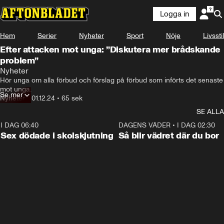
Logga in
Hem
Serier
Nyheter
Sport
Nöje
Livsstil
Efter attacken mot unga: ”Diskutera mer brådskande
problem”
Nyheter
Hör unga om alla förbud och förslag på förbud som införts det senaste 
mot unga.
Se mer
Nyheter
•
01.12.24
•
65 sek
SE ALLA
I DAG 06:40
0:35
DAGENS VÄDER
•
I DAG 02:30
Sex dödade i skolskjutning
Så blir vädret där du bor