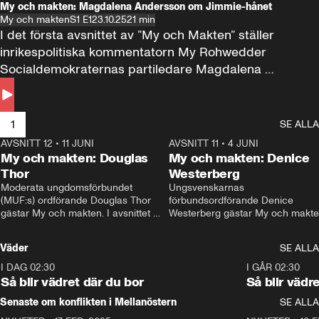
My och makten: Magdalena Andersson om Jimmie-hånet
My och makten
S1 E1
23.10.25
21 min
I det första avsnittet av ”My och Makten” ställer 
inrikespolitiska kommentatorn My Rohwedder 
Socialdemokraternas partiledare Magdalena 
Andersson till svars.
1
SE ALLA
AVSNITT 12
•
11 JUNI
26:27
AVSNITT 11
•
4 JUNI
2
My och makten: Douglas
My och makten: Denice
Thor
Westerberg
Moderata ungdomsförbundet 
Ungsvenskarnas 
(MUF:s) ordförande Douglas Thor 
förbundsordförande Denice 
gästar My och makten. I avsnittet 
Westerberg gästar My och makten.
diskuteras tonårsutvisningarna och 
avsnittet diskuteras migrationsfrå
hur Moderaterna ska locka väljare till 
och hur SD ska locka kvinnliga 
Väder
SE ALLA
valet i höst. 
väljare. 
I DAG 02:30
1:06
I GÅR 02:30
Så blir vädret där du bor
Så blir vädr
Senaste om konflikten i Mellanöstern
SE ALLA