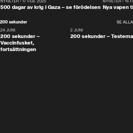
NYHETER
•
17 FEB. 2025
0:45
NYHETER
•
16 F
500 dagar av krig i Gaza – se förödelsen
Nya vapen ti
200 sekunder
SE ALLA
24 JUNI
5:00
2 JUNI
200 sekunder –
200 sekunder – Testern
Vaccinfusket,
fortsättningen