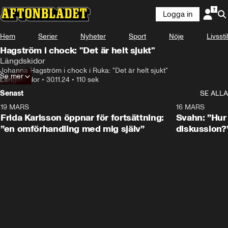
Logga in
Hem
Serier
Nyheter
Sport
Nöje
Livsstil
Hagström i chock: "Det är helt sjukt"
Längdskidor
Johanna Hagström i chock i Ruka: "Det är helt sjukt"
Se mer
Längdskidor
•
30.11.24
•
110 sek
Senast
SE ALLA
19 MARS
0:26
16 MARS
Frida Karlsson öppnar för fortsättning:
Svahn: ”Hur 
”en omförhandling med mig själv”
diskussion?