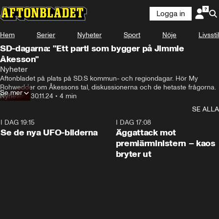
Logga in
Hem
Serier
Nyheter
Sport
Nöje
Livsstil
SD-dagarna: "Ett parti som bygger på Jimmie
Åkesson"
Nyheter
Aftonbladet på plats på SD.S kommun- och regiondagar. Hör My 
Rohwedder om Åkessons tal, diskussionerna och de hetaste frågorna.
Se mer
Nyheter
•
30.11.24
•
4 min
SE ALLA
I DAG 19:15
0:36
I DAG 17:08
Se de nya UFO-bilderna
Äggattack mot
premiärministern – kaos
bryter ut