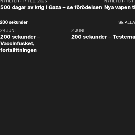
NYHETER
•
17 FEB. 2025
0:45
NYHETER
•
16 F
500 dagar av krig i Gaza – se förödelsen
Nya vapen ti
200 sekunder
SE ALLA
24 JUNI
5:00
2 JUNI
200 sekunder –
200 sekunder – Testern
Vaccinfusket,
fortsättningen