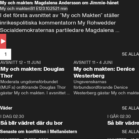
My och makten: Magdalena Andersson om Jimmie-hånet
My och makten
S1 E1
23.10.25
21 min
I det första avsnittet av ”My och Makten” ställer 
inrikespolitiska kommentatorn My Rohwedder 
Socialdemokraternas partiledare Magdalena 
Andersson till svars.
1
SE ALLA
AVSNITT 12
•
11 JUNI
26:27
AVSNITT 11
•
4 JUNI
2
My och makten: Douglas
My och makten: Denice
Thor
Westerberg
Moderata ungdomsförbundet 
Ungsvenskarnas 
(MUF:s) ordförande Douglas Thor 
förbundsordförande Denice 
gästar My och makten. I avsnittet 
Westerberg gästar My och makten.
diskuteras tonårsutvisningarna och 
avsnittet diskuteras migrationsfrå
hur Moderaterna ska locka väljare till 
och hur SD ska locka kvinnliga 
Väder
SE ALLA
valet i höst. 
väljare. 
I DAG 02:30
1:06
I GÅR 02:30
Så blir vädret där du bor
Så blir vädr
Senaste om konflikten i Mellanöstern
SE ALLA