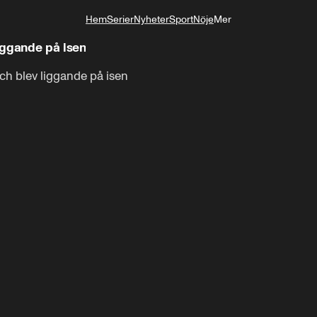
Hem
Serier
Nyheter
Sport
Nöje
Mer
Livsstil
iggande på isen
ch blev liggande på isen