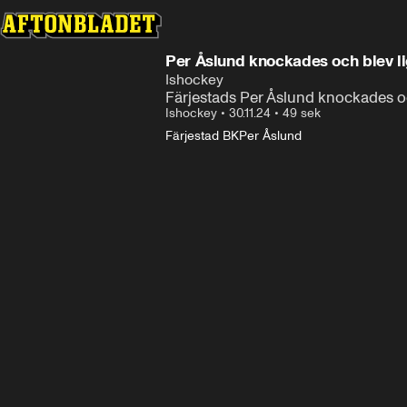
Per Åslund knockades och blev l
Ishockey
Färjestads Per Åslund knockades o
Ishockey
•
30.11.24
•
49 sek
Färjestad BK
Per Åslund