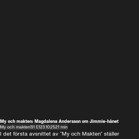
My och makten: Magdalena Andersson om Jimmie-hånet
My och makten
S1 E1
23.10.25
21 min
I det första avsnittet av ”My och Makten” ställer 