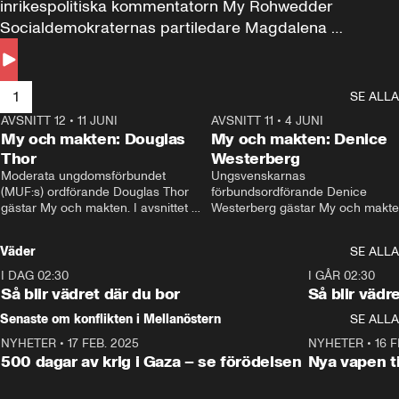
inrikespolitiska kommentatorn My Rohwedder 
Socialdemokraternas partiledare Magdalena 
Andersson till svars.
1
SE ALLA
AVSNITT 12
•
11 JUNI
26:27
AVSNITT 11
•
4 JUNI
2
My och makten: Douglas
My och makten: Denice
Thor
Westerberg
Moderata ungdomsförbundet 
Ungsvenskarnas 
(MUF:s) ordförande Douglas Thor 
förbundsordförande Denice 
gästar My och makten. I avsnittet 
Westerberg gästar My och makten.
diskuteras tonårsutvisningarna och 
avsnittet diskuteras migrationsfrå
hur Moderaterna ska locka väljare till 
och hur SD ska locka kvinnliga 
Väder
SE ALLA
valet i höst. 
väljare. 
I DAG 02:30
1:06
I GÅR 02:30
Så blir vädret där du bor
Så blir vädr
Senaste om konflikten i Mellanöstern
SE ALLA
NYHETER
•
17 FEB. 2025
0:45
NYHETER
•
16 F
500 dagar av krig i Gaza – se förödelsen
Nya vapen ti