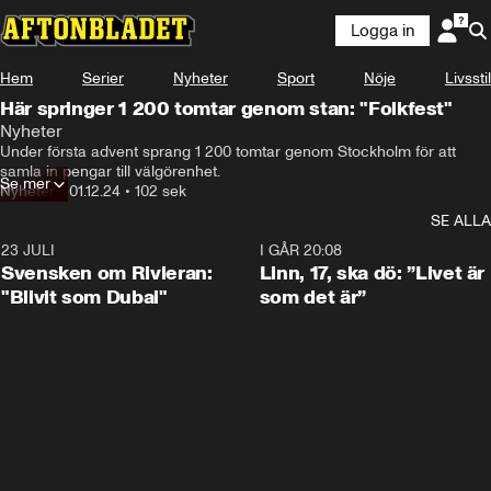
Logga in
Hem
Serier
Nyheter
Sport
Nöje
Livsstil
Här springer 1 200 tomtar genom stan: "Folkfest"
Nyheter
Det är första advent och runt omkring
Under första advent sprang 1 200 tomtar genom Stockholm för att 
samla in pengar till välgörenhet.
Se mer
Nyheter
•
01.12.24
•
102 sek
SE ALLA
23 JULI
1:42
I GÅR 20:08
Svensken om Rivieran:
Linn, 17, ska dö: ”Livet är
"Blivit som Dubai"
som det är”