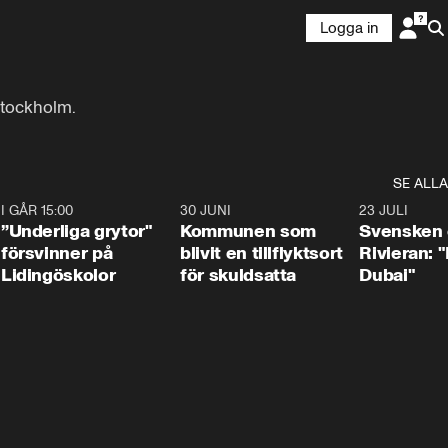
Logga in
Stockholm.
SE ALLA
1
I GÅR 15:00
1:07
30 JUNI
1:24
23 JULI
”Underliga grytor"
Kommunen som
Svensken
försvinner på
blivit en tillflyktsort
Rivieran: 
Lidingöskolor
för skuldsatta
Dubai"