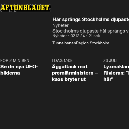
Här sprängs Stockholms djupaste
Nyheter
Stockholms djupaste hål sprängs vi
Nyheter
•
02.12.24
•
21 sek
Tunnelbanan
Region Stockholm
FÖR 2 MIN SEN
0:36
I DAG 17:08
0:37
23 JULI
Se de nya UFO-
Äggattack mot
Lyxmäklar
bilderna
premiärministern –
Rivieran: "
kaos bryter ut
här"