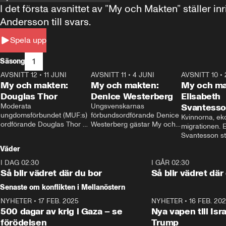
I det första avsnittet av ”My och Makten” ställe
Andersson till svars.
Spela upp
1
Säsong
AVSNITT 12
•
11 JUNI
26:27
AVSNITT 11
•
4 JUNI
23:40
AVSNITT 10
•
My och makten:
My och makten:
My och ma
Douglas Thor
Denice Westerberg
Elisabeth
Moderata 
Ungsvenskarnas 
Svantess
ungdomsförbundet (MUF:s) 
förbundsordförande Denice 
Kvinnorna, ek
ordförande Douglas Thor 
Westerberg gästar My och 
migrationen. E
gästar My och makten. I 
makten. I avsnittet 
Svantesson stäl
avsnittet diskuteras 
diskuteras migrationsfrågan 
när finansmini
Väder
tonårsutvisningarna och hur 
och hur SD ska locka 
Moderaterna ska locka 
kvinnliga väljare. 
I DAG 02:30
1:06
I GÅR 02:30
väljare till valet i höst. 
Så blir vädret där du bor
Så blir vädret där
Senaste om konflikten i Mellanöstern
NYHETER
•
17 FEB. 2025
0:45
NYHETER
•
16 FEB. 20
500 dagar av krig i Gaza – se
Nya vapen till Isr
förödelsen
Trump