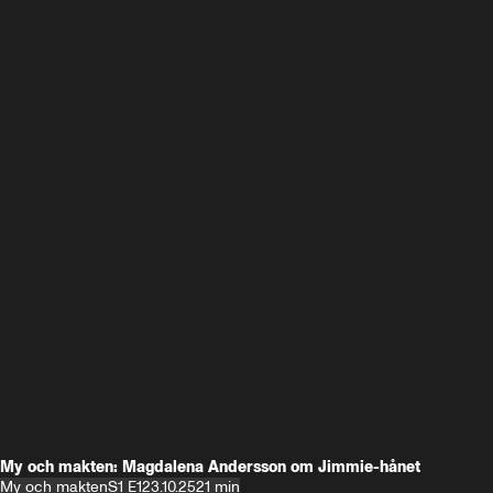
My och makten: Magdalena Andersson om Jimmie-hånet
My och makten
S1 E1
23.10.25
21 min