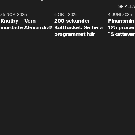
SE ALLA
3
25 NOV. 2025
31:05
8 OKT. 2025
4:29
4 JUNI 2025
Knutby – Vem
200 sekunder –
Finansmin
mördade Alexandra?
Köttfusket: Se hela
125 procent
programmet här
"Skattever
viktig uppg