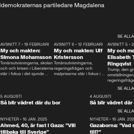
aldemokraternas partiledare Magdalena 
SE ALLA
7
AVSNITT 7
•
19 FEBRUARI
24:30
AVSNITT 6
•
12 FEBRUARI
27:30
AVSNITT 5
•
My och makten:
My och makten: Ulf
My och ma
Simona Mohamsson
Kristersson
Elisabeth
 
Tonårsutvisningarna, skolan 
Tonårsutvisningarna, 
Ringqvist
och och krisen i Liberalerna 
regeringsfrågan och 
Trump, den gr
står i fokus i det sjunde 
matpriserna står i fokus i 
omställningen
avsnittet av ”My och 
det sjätte avsnittet av ”My 
regeringsfråga
makten”. Se när 
och makten”. Se när 
centrum i det 
SE ALLA
Aftonbladets inrikespolitiska 
Aftonbladets inrikespolitiska 
avsnittet av ”
kommentator My 
kommentator My 
6
5 AUGUSTI
1:06
4 AUGUSTI
Makten”. Se nä
Rohwedder ställer 
Rohwedder ställer 
Så blir vädret där du bor
Så blir vädret där
Aftonbladets in
utbildnings- och 
statsminister Ulf Kristersson 
kommentator 
SE ALLA
integrationsminister Simona 
till svars.
Rohwedder stäl
Mohamsson till svars.
Centerpartiets
2
NYHETER
•
16 JAN. 2025
1:01
NYHETER
•
16 JAN. 20
Thand Ring till
Ahmed, 40, är fast i Gaza: ”Vill
Gazaborna: ”Vad s
tillbaka till Sverige”
till?”