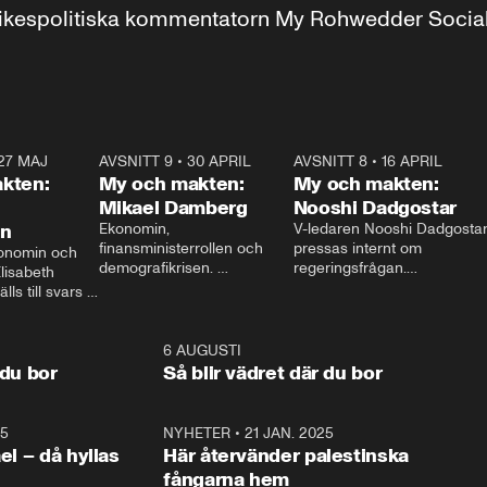
r inrikespolitiska kommentatorn My Rohwedder Soci
27 MAJ
3:51
AVSNITT 9
•
30 APRIL
24:00
AVSNITT 8
•
16 APRIL
25:1
kten:
My och makten:
My och makten:
Mikael Damberg
Nooshi Dadgostar
on
Ekonomin, 
V-ledaren Nooshi Dadgostar
finansministerrollen och 
pressas internt om 
onomin och 
demografikrisen. 
regeringsfrågan.

lisabeth 
Oppositionen ställs till svars 
I Aftonbladets 
ls till svars 
när Socialdemokraternas 
partiledarutfrågning ”My 
stern gästar 
Mikael Damberg gästar My 
och Makten” sätter hon ner 
My och Makten. 
och Makten. 
foten mot kritikerna:

1:06
6 AUGUSTI
1:0
– Vi ställer upp i val. Ska vi 
 du bor
Så blir vädret där du bor
vara med så sitter vi förstås 
25
1:22
NYHETER
•
21 JAN. 2025
0:5
ael – då hyllas
Här återvänder palestinska
fångarna hem