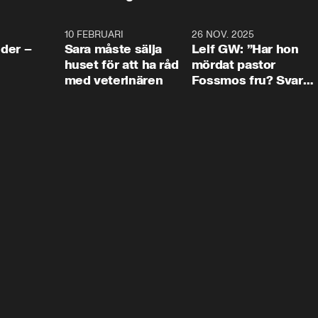
4:24
10 FEBRUARI
4:13
26 NOV. 2025
8:1
der –
Sara måste sälja
Leif GW: ”Har hon
huset för att ha råd
mördat pastor
med veterinären
Fossmos fru? Svar
nej.”