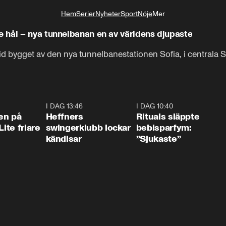
Hem
Serier
Nyheter
Sport
Nöje
Mer
Livsstil
 hål – nya tunnelbanan en av världens djupaste
d bygget av den nya tunnelbanestationen Sofia, i centrala 
Det är ett hissschakt för den nya tunnelbanestationen Sofia-
2:02
I DAG 13:46
0:55
I DAG 10:40
1:0
en på
Heffners
Rituals släppte
Lite friare
swingerklubb lockar
bebisparfym:
kändisar
”Sjukaste”