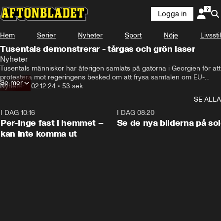
Logga in
Hem
Serier
Nyheter
Sport
Nöje
Livsstil
Tusentals demonstrerar - tårgas och grön laser
Nyheter
Tusentals människor har återigen samlats på gatorna i Georgien för att 
protestera mot regeringens besked om att frysa samtalen om EU-
Se mer
medlemskap
Nyheter
•
02.12.24
•
53 sek
SE ALLA
I DAG 10:16
1:26
I DAG 08:20
Per-Inge fast i hemmet –
Se de nya bilderna på so
kan inte komma ut