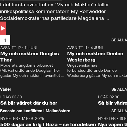
I det första avsnittet av ”My och Makten” ställer 
inrikespolitiska kommentatorn My Rohwedder 
Socialdemokraternas partiledare Magdalena 
Andersson till svars.
1
SE ALLA
AVSNITT 12
•
11 JUNI
26:27
AVSNITT 11
•
4 JUNI
2
My och makten: Douglas
My och makten: Denice
Thor
Westerberg
Moderata ungdomsförbundet 
Ungsvenskarnas 
(MUF:s) ordförande Douglas Thor 
förbundsordförande Denice 
gästar My och makten. I avsnittet 
Westerberg gästar My och makten.
diskuteras tonårsutvisningarna och 
avsnittet diskuteras migrationsfrå
hur Moderaterna ska locka väljare till 
och hur SD ska locka kvinnliga 
Väder
SE ALLA
valet i höst. 
väljare. 
I DAG 02:30
1:06
I GÅR 02:30
Så blir vädret där du bor
Så blir vädr
Senaste om konflikten i Mellanöstern
SE ALLA
NYHETER
•
17 FEB. 2025
0:45
NYHETER
•
16 F
500 dagar av krig i Gaza – se förödelsen
Nya vapen ti