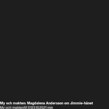
My och makten: Magdalena Andersson om Jimmie-hånet
My och makten
S1 E1
23.10.25
21 min