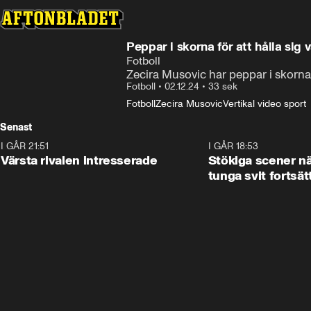
Peppar i skorna för att hålla sig 
Fotboll
Zecira Musovic har peppar i skorna 
Fotboll
•
02.12.24
•
33 sek
Fotboll
Zecira Musovic
Vertikal video sport
Senast
I GÅR 21:51
0:31
I GÅR 18:53
Värsta rivalen intresserade
Stökiga scener nä
tunga svit fortsät