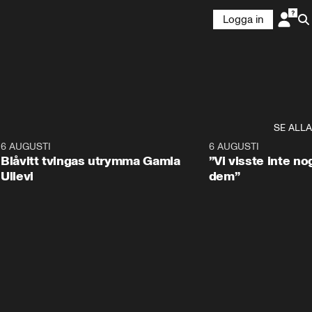
Logga in
SE ALLA
7
6 AUGUSTI
0:29
6 AUGUSTI
Blåvitt tvingas utrymma Gamla
”Vi visste inte n
Ullevi
dem”