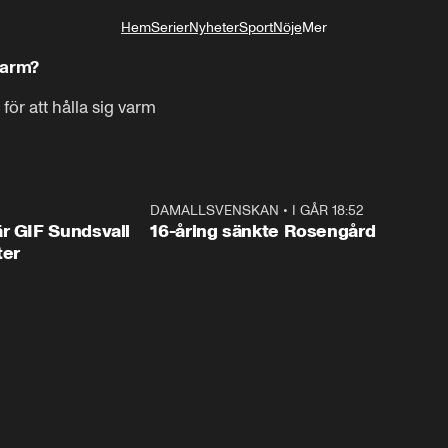
Hem
Serier
Nyheter
Sport
Nöje
Mer
Livsstil
varm?
för att hålla sig varm
1:44
DAMALLSVENSKAN
•
I GÅR 18:52
0:4
r GIF Sundsvall
16-åring sänkte Rosengård
ter