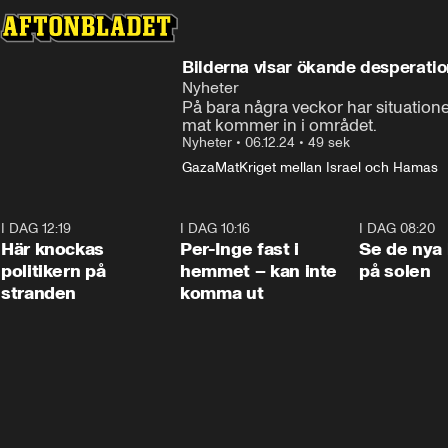
Bilderna visar ökande desperatio
Nyheter
På bara några veckor har situatione
mat kommer in i området.
Nyheter
•
06.12.24
•
49 sek
Gaza
Mat
Kriget mellan Israel och Hamas
I DAG 12:19
0:45
I DAG 10:16
1:26
I DAG 08:20
Här knockas
Per-Inge fast i
Se de nya 
politikern på
hemmet – kan inte
på solen
stranden
komma ut