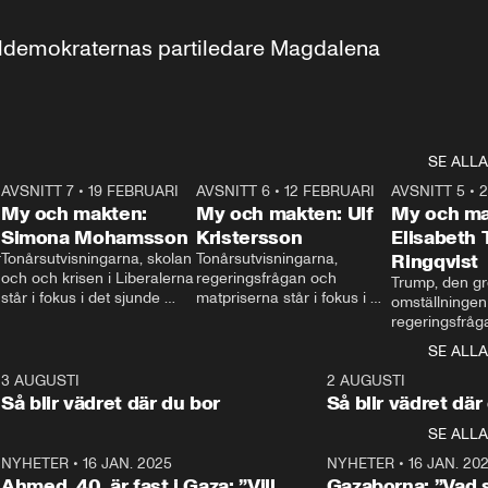
aldemokraternas partiledare Magdalena 
SE ALLA
7
AVSNITT 7
•
19 FEBRUARI
24:30
AVSNITT 6
•
12 FEBRUARI
27:30
AVSNITT 5
•
My och makten:
My och makten: Ulf
My och ma
Simona Mohamsson
Kristersson
Elisabeth
 
Tonårsutvisningarna, skolan 
Tonårsutvisningarna, 
Ringqvist
och och krisen i Liberalerna 
regeringsfrågan och 
Trump, den gr
står i fokus i det sjunde 
matpriserna står i fokus i 
omställningen
avsnittet av ”My och 
det sjätte avsnittet av ”My 
regeringsfråga
makten”. Se när 
och makten”. Se när 
centrum i det 
SE ALLA
Aftonbladets inrikespolitiska 
Aftonbladets inrikespolitiska 
avsnittet av ”
kommentator My 
kommentator My 
6
3 AUGUSTI
1:06
2 AUGUSTI
Makten”. Se nä
Rohwedder ställer 
Rohwedder ställer 
Så blir vädret där du bor
Så blir vädret där
Aftonbladets in
utbildnings- och 
statsminister Ulf Kristersson 
kommentator 
SE ALLA
integrationsminister Simona 
till svars.
Rohwedder stäl
Mohamsson till svars.
Centerpartiets
2
NYHETER
•
16 JAN. 2025
1:01
NYHETER
•
16 JAN. 20
Thand Ring till
Ahmed, 40, är fast i Gaza: ”Vill
Gazaborna: ”Vad s