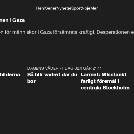
Hem
Serier
Nyheter
Sport
Nöje
Mer
Livsstil
nen i Gaza
Här står hundratals människor

n för människor i Gaza försämrats kraftigt. Desperationen e
utanför bagerier.
0:31
DAGENS VÄDER
•
I DAG 02:30
1:06
I GÅR 21:41
0:3
bilderna
Så blir vädret där du
Larmet: Misstänkt
bor
farligt föremål i
centrala Stockholm