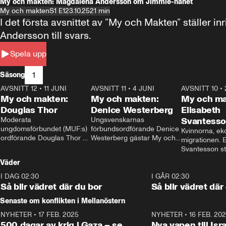
My och makten: Magdalena Andersson om Jimmie-hånet
My och makten
S1 E1
23.10.25
21 min
I det första avsnittet av ”My och Makten” ställe
Andersson till svars.
Spela upp
1
Säsong
AVSNITT 12
•
11 JUNI
26:27
AVSNITT 11
•
4 JUNI
23:40
AVSNITT 10
•
My och makten:
My och makten:
My och ma
Douglas Thor
Denice Westerberg
Elisabeth
Moderata 
Ungsvenskarnas 
Svantess
ungdomsförbundet (MUF:s) 
förbundsordförande Denice 
Kvinnorna, ek
ordförande Douglas Thor 
Westerberg gästar My och 
migrationen. E
gästar My och makten. I 
makten. I avsnittet 
Svantesson stäl
avsnittet diskuteras 
diskuteras migrationsfrågan 
när finansmini
Väder
tonårsutvisningarna och hur 
och hur SD ska locka 
Moderaterna ska locka 
kvinnliga väljare. 
I DAG 02:30
1:06
I GÅR 02:30
väljare till valet i höst. 
Så blir vädret där du bor
Så blir vädret där
Senaste om konflikten i Mellanöstern
NYHETER
•
17 FEB. 2025
0:45
NYHETER
•
16 FEB. 20
500 dagar av krig i Gaza – se
Nya vapen till Isr