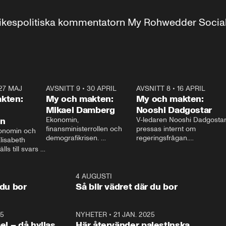
r inrikespolitiska kommentatorn My Rohwedder Soci
27 MAJ
3:51
AVSNITT 9
•
30 APRIL
24:00
AVSNITT 8
•
16 APRIL
25:1
kten:
My och makten:
My och makten:
Mikael Damberg
Nooshi Dadgostar
on
Ekonomin, 
V-ledaren Nooshi Dadgostar
finansministerrollen och 
pressas internt om 
onomin och 
demografikrisen. 
regeringsfrågan.

lisabeth 
Oppositionen ställs till svars 
I Aftonbladets 
ls till svars 
när Socialdemokraternas 
partiledarutfrågning ”My 
stern gästar 
Mikael Damberg gästar My 
och Makten” sätter hon ner 
My och Makten. 
och Makten. 
foten mot kritikerna:

1:06
4 AUGUSTI
1:0
– Vi ställer upp i val. Ska vi 
 du bor
Så blir vädret där du bor
vara med så sitter vi förstås 
25
1:22
NYHETER
•
21 JAN. 2025
0:5
ael – då hyllas
Här återvänder palestinska