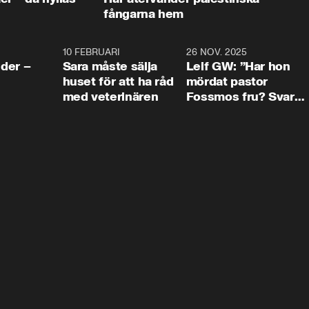
fångarna hem
4:24
10 FEBRUARI
4:13
26 NOV. 2025
8:1
der –
Sara måste sälja
Leif GW: ”Har hon
huset för att ha råd
mördat pastor
med veterinären
Fossmos fru? Svar
nej.”