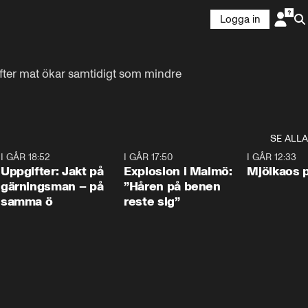
Logga in
fter mat ökar samtidigt som mindre 
SE ALLA
5
I GÅR 18:52
0:33
I GÅR 17:50
1:10
I GÅR 12:33
Uppgifter: Jakt på
Explosion i Malmö:
Mjölkaos p
gärningsman – på
”Håren på benen
samma ö
reste sig”