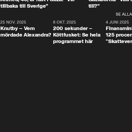
tillbaka till Sverige”
till?”
SE ALLA
3
25 NOV. 2025
31:05
8 OKT. 2025
4:29
4 JUNI 2025
Knutby – Vem
200 sekunder –
Finansmin
mördade Alexandra?
Köttfusket: Se hela
125 procent
programmet här
"Skattever
viktig uppg