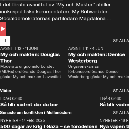
I det första avsnittet av ”My och Makten” ställer 
inrikespolitiska kommentatorn My Rohwedder 
Socialdemokraternas partiledare Magdalena 
Andersson till svars.
1
SE ALLA
AVSNITT 12
•
11 JUNI
26:27
AVSNITT 11
•
4 JUNI
2
My och makten: Douglas
My och makten: Denice
Thor
Westerberg
Moderata ungdomsförbundet 
Ungsvenskarnas 
(MUF:s) ordförande Douglas Thor 
förbundsordförande Denice 
gästar My och makten. I avsnittet 
Westerberg gästar My och makten.
diskuteras tonårsutvisningarna och 
avsnittet diskuteras migrationsfrå
hur Moderaterna ska locka väljare till 
och hur SD ska locka kvinnliga 
Väder
SE ALLA
valet i höst. 
väljare. 
I DAG 02:30
1:06
I GÅR 02:30
Så blir vädret där du bor
Så blir vädr
Senaste om konflikten i Mellanöstern
SE ALLA
NYHETER
•
17 FEB. 2025
0:45
NYHETER
•
16 F
500 dagar av krig i Gaza – se förödelsen
Nya vapen ti