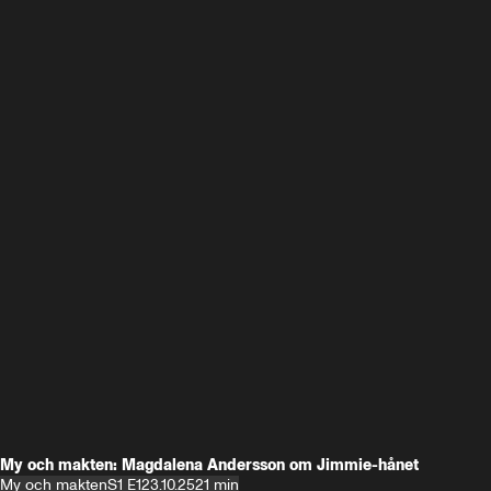
My och makten: Magdalena Andersson om Jimmie-hånet
My och makten
S1 E1
23.10.25
21 min