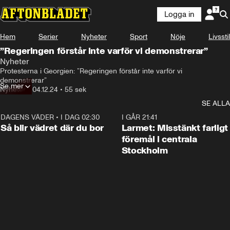
Logga in
Hem
Serier
Nyheter
Sport
Nöje
Livsstil
”Regeringen förstår inte varför vi demonstrerar”
Nyheter
Protesterna i Georgien: ”Regeringen förstår inte varför vi 
demonstrerar”
Se mer
Nyheter
•
04.12.24
•
55 sek
SE ALLA
DAGENS VÄDER
•
I DAG 02:30
1:06
I GÅR 21:41
Så blir vädret där du bor
Larmet: Misstänkt farligt
föremål i centrala
Stockholm