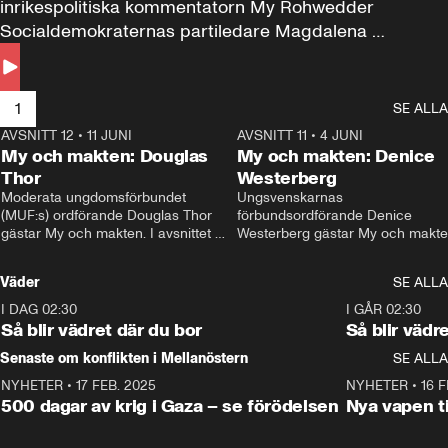
inrikespolitiska kommentatorn My Rohwedder 
Socialdemokraternas partiledare Magdalena 
Andersson till svars.
1
SE ALLA
AVSNITT 12
•
11 JUNI
26:27
AVSNITT 11
•
4 JUNI
2
My och makten: Douglas
My och makten: Denice
Thor
Westerberg
Moderata ungdomsförbundet 
Ungsvenskarnas 
(MUF:s) ordförande Douglas Thor 
förbundsordförande Denice 
gästar My och makten. I avsnittet 
Westerberg gästar My och makten.
diskuteras tonårsutvisningarna och 
avsnittet diskuteras migrationsfrå
hur Moderaterna ska locka väljare till 
och hur SD ska locka kvinnliga 
Väder
SE ALLA
valet i höst. 
väljare. 
I DAG 02:30
1:06
I GÅR 02:30
Så blir vädret där du bor
Så blir vädr
Senaste om konflikten i Mellanöstern
SE ALLA
NYHETER
•
17 FEB. 2025
0:45
NYHETER
•
16 F
500 dagar av krig i Gaza – se förödelsen
Nya vapen ti