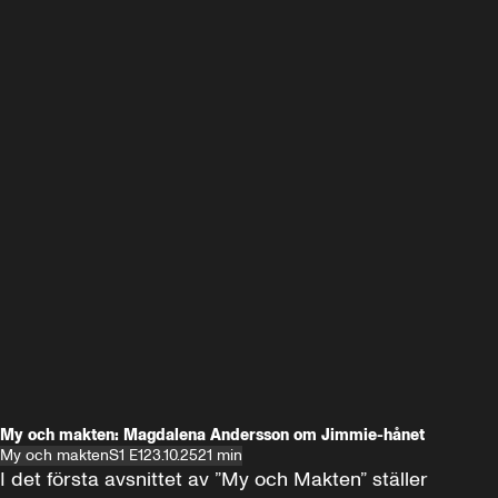
My och makten: Magdalena Andersson om Jimmie-hånet
My och makten
S1 E1
23.10.25
21 min
I det första avsnittet av ”My och Makten” ställer 