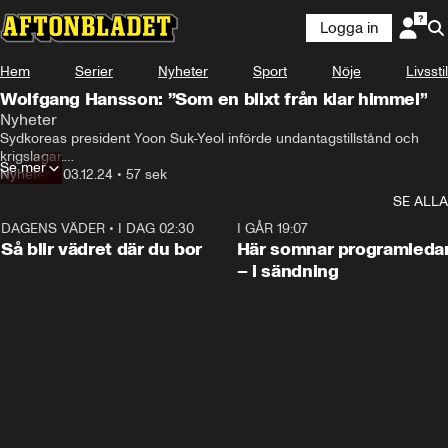
Logga in
Hem
Serier
Nyheter
Sport
Nöje
Livsstil
Wolfgang Hansson: ”Som en blixt från klar himmel”
Nyheter
Sydkoreas president Yoon Suk-Yeol införde undantagstillstånd och 
krigslagar.

Se mer
Nyheter
•
03.12.24
•
57 sek
Syftet var att skydda landet mot vad han kallar ”kommuniststyrkor” 
SE ALLA
som han hävdar sympatiserar med oppositionen.
DAGENS VÄDER
•
I DAG 02:30
1:06
I GÅR 19:07
Så blir vädret där du bor
Här somnar programleda
– i sändning