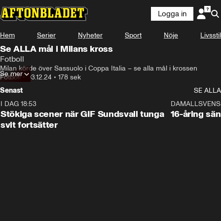
Logga in
Hem
Serier
Nyheter
Sport
Nöje
Livsstil
Se ALLA mål i Milans kross
Fotboll
Milan körde över Sassuolo i Coppa Italia – se alla mål i krossen
Se mer
Fotboll
•
03.12.24
•
178 sek
Senast
SE ALLA
I DAG 18:53
1:44
DAMALLSVENS
Stökiga scener när GIF Sundsvall tunga
16-åring sä
svit fortsätter