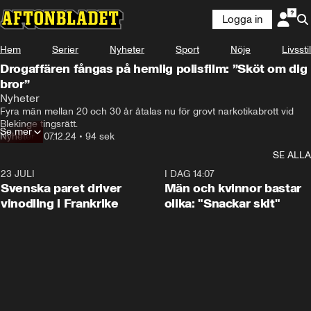
Logga in
Hem
Serier
Nyheter
Sport
Nöje
Livsstil
Drogaffären fångas på hemlig polisfilm: ”Sköt om dig
bror”
Här sker en droghandelsaffär i skogen strax intill en 
Nyheter
landsväg.
Fyra män mellan 20 och 30 år åtalas nu för grovt narkotikabrott vid 
Blekinge tingsrätt.
Se mer
Nyheter
•
07.12.24
•
94 sek
SE ALLA
23 JULI
1:52
I DAG 14:07
Svenska paret driver
Män och kvinnor bastar
vinodling i Frankrike
olika: "Snackar skit"