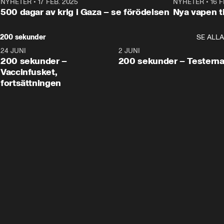
NYHETER
•
17 FEB. 2025
0:45
NYHETER
•
16 F
500 dagar av krig i Gaza – se förödelsen
Nya vapen ti
200 sekunder
SE ALLA
24 JUNI
5:00
2 JUNI
200 sekunder –
200 sekunder – Testern
Vaccinfusket,
fortsättningen