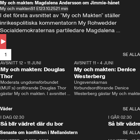
My och makten: Magdalena Andersson om Jimmie-hånet
My och makten
S1 E1
23.10.25
21 min
I det första avsnittet av ”My och Makten” ställer 
inrikespolitiska kommentatorn My Rohwedder 
Socialdemokraternas partiledare Magdalena 
Andersson till svars.
1
SE ALLA
AVSNITT 12
•
11 JUNI
26:27
AVSNITT 11
•
4 JUNI
2
My och makten: Douglas
My och makten: Denice
Thor
Westerberg
Moderata ungdomsförbundet 
Ungsvenskarnas 
(MUF:s) ordförande Douglas Thor 
förbundsordförande Denice 
gästar My och makten. I avsnittet 
Westerberg gästar My och makten.
diskuteras tonårsutvisningarna och 
avsnittet diskuteras migrationsfrå
hur Moderaterna ska locka väljare till 
och hur SD ska locka kvinnliga 
Väder
SE ALLA
valet i höst. 
väljare. 
I DAG 02:30
1:06
I GÅR 02:30
Så blir vädret där du bor
Så blir vädr
Senaste om konflikten i Mellanöstern
SE ALLA