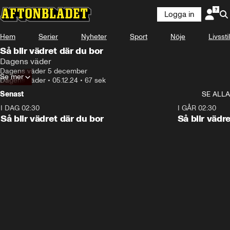
Logga in
Hem
Serier
Nyheter
Sport
Nöje
Livsstil
Så blir vädret där du bor
Dagens väder
Dagens väder 5 december
Se mer
Dagens väder
•
05.12.24
•
67 sek
Senast
SE ALLA
I DAG 02:30
1:06
I GÅR 02:30
Så blir vädret där du bor
Så blir vädr