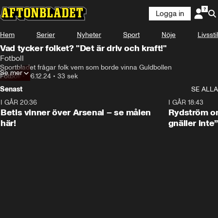
Logga in
Hem
Serier
Nyheter
Sport
Nöje
Livsstil
Vad tycker folket? "Det är driv och kraft!"
Fotboll
Sportbladet frågar folk vem som borde vinna Guldbollen
Se mer
Fotboll
•
06.12.24
•
33 sek
Senast
SE ALLA
I GÅR 20:36
1:30
I GÅR 18:43
Betis vinner över Arsenal – se målen
Rydström om
här!
gnäller inte”