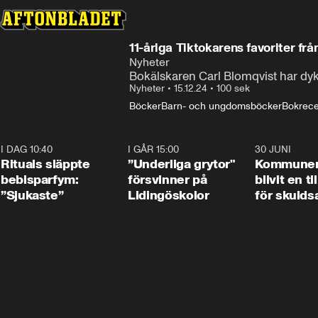
11-åriga Tiktokarens favoriter frå
Nyheter
Bokälskaren Carl Blomqvist har dykt 
Nyheter
•
15.12.24
•
100 sek
Böcker
Barn- och ungdomsböcker
Bokrece
I DAG 10:40
1:01
I GÅR 15:00
1:07
30 JUNI
Rituals släppte
”Underliga grytor"
Kommune
bebisparfym:
försvinner på
blivit en ti
”Sjukaste”
Lidingöskolor
för skulds