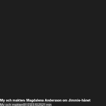
My och makten: Magdalena Andersson om Jimmie-hånet
My och makten
S1 E1
23.10.25
21 min