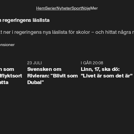
Hem
Serier
Nyheter
Sport
Nöje
Mer
Livsstil
n regeringens läslista
ner i regeringens nya läslista för skolor – och hittat några r
nsioner
1:24
23 JULI
1:42
I GÅR 20:08
4:3
n som
Svensken om
Linn, 17, ska dö:
llflyktsort
Rivieran: "Blivit som
”Livet är som det är”
atta
Dubai"