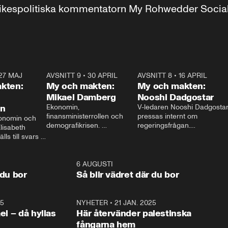
r inrikespolitiska kommentatorn My Rohwedder Soci
27 MAJ
3:51
AVSNITT 9
•
30 APRIL
24:00
AVSNITT 8
•
16 APRIL
25:1
kten:
My och makten:
My och makten:
Mikael Damberg
Nooshi Dadgostar
on
Ekonomin, 
V-ledaren Nooshi Dadgostar
finansministerrollen och 
pressas internt om 
onomin och 
demografikrisen. 
regeringsfrågan.

lisabeth 
Oppositionen ställs till svars 
I Aftonbladets 
ls till svars 
när Socialdemokraternas 
partiledarutfrågning ”My 
stern gästar 
Mikael Damberg gästar My 
och Makten” sätter hon ner 
My och Makten. 
och Makten. 
foten mot kritikerna:

1:06
6 AUGUSTI
1:0
– Vi ställer upp i val. Ska vi 
 du bor
Så blir vädret där du bor
vara med så sitter vi förstås 
25
1:22
NYHETER
•
21 JAN. 2025
0:5
ael – då hyllas
Här återvänder palestinska
fångarna hem