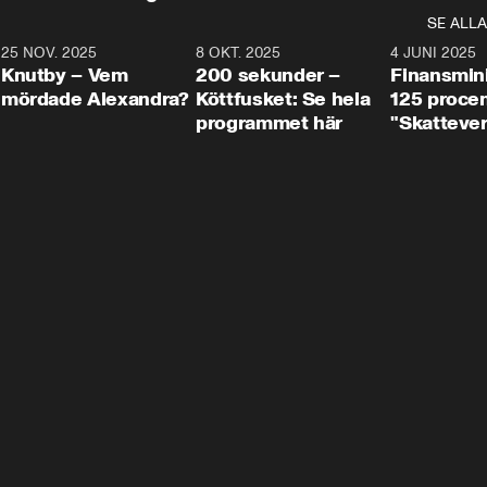
SE ALLA
3
25 NOV. 2025
31:05
8 OKT. 2025
4:29
4 JUNI 2025
Knutby – Vem
200 sekunder –
Finansmin
mördade Alexandra?
Köttfusket: Se hela
125 procent
programmet här
"Skattever
viktig uppg