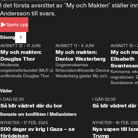
I det första avsnittet av ”My och Makten” ställe
Andersson till svars.
Spela upp
1
Säsong
AVSNITT 12
•
11 JUNI
26:27
AVSNITT 11
•
4 JUNI
23:40
AVSNITT 10
•
My och makten:
My och makten:
My och ma
Douglas Thor
Denice Westerberg
Elisabeth
Moderata 
Ungsvenskarnas 
Svantess
ungdomsförbundet (MUF:s) 
förbundsordförande Denice 
Kvinnorna, ek
ordförande Douglas Thor 
Westerberg gästar My och 
migrationen. E
gästar My och makten. I 
makten. I avsnittet 
Svantesson stäl
avsnittet diskuteras 
diskuteras migrationsfrågan 
när finansmini
Väder
tonårsutvisningarna och hur 
och hur SD ska locka 
Moderaterna ska locka 
kvinnliga väljare. 
I DAG 02:30
1:06
I GÅR 02:30
väljare till valet i höst. 
Så blir vädret där du bor
Så blir vädret där
Senaste om konflikten i Mellanöstern
NYHETER
•
17 FEB. 2025
0:45
NYHETER
•
16 FEB. 20
500 dagar av krig i Gaza – se
Nya vapen till Isr
förödelsen
Trump