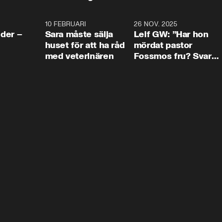
4:24
10 FEBRUARI
4:13
26 NOV. 2025
8:1
der –
Sara måste sälja
Leif GW: ”Har hon
huset för att ha råd
mördat pastor
med veterinären
Fossmos fru? Svar
nej.”