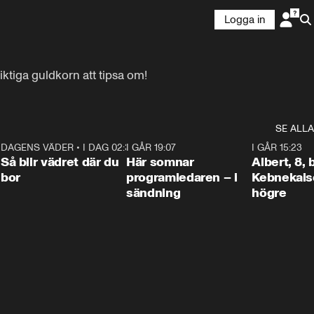
Logga in
iktiga guldkorn att tipsa om!
SE ALLA
6
DAGENS VÄDER
•
I DAG 02:30
1:06
I GÅR 19:07
0:45
I GÅR 15:23
Så blir vädret där du
Här somnar
Albert, 8,
bor
programledaren – i
Kebnekaise
sändning
högre