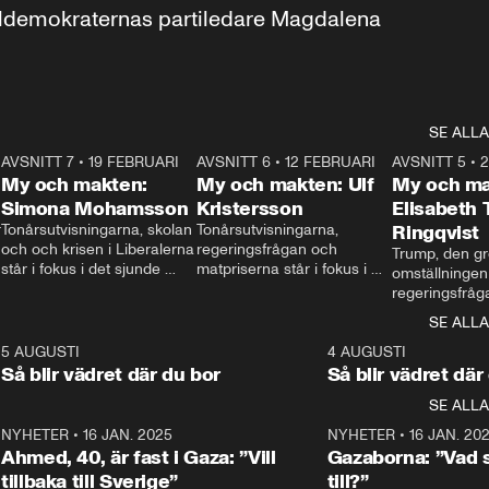
aldemokraternas partiledare Magdalena 
SE ALLA
7
AVSNITT 7
•
19 FEBRUARI
24:30
AVSNITT 6
•
12 FEBRUARI
27:30
AVSNITT 5
•
My och makten:
My och makten: Ulf
My och ma
Simona Mohamsson
Kristersson
Elisabeth
 
Tonårsutvisningarna, skolan 
Tonårsutvisningarna, 
Ringqvist
och och krisen i Liberalerna 
regeringsfrågan och 
Trump, den gr
står i fokus i det sjunde 
matpriserna står i fokus i 
omställningen
avsnittet av ”My och 
det sjätte avsnittet av ”My 
regeringsfråga
makten”. Se när 
och makten”. Se när 
centrum i det 
SE ALLA
Aftonbladets inrikespolitiska 
Aftonbladets inrikespolitiska 
avsnittet av ”
kommentator My 
kommentator My 
6
5 AUGUSTI
1:06
4 AUGUSTI
Makten”. Se nä
Rohwedder ställer 
Rohwedder ställer 
Så blir vädret där du bor
Så blir vädret där
Aftonbladets in
utbildnings- och 
statsminister Ulf Kristersson 
kommentator 
SE ALLA
integrationsminister Simona 
till svars.
Rohwedder stäl
Mohamsson till svars.
Centerpartiets
2
NYHETER
•
16 JAN. 2025
1:01
NYHETER
•
16 JAN. 20
Thand Ring till
Ahmed, 40, är fast i Gaza: ”Vill
Gazaborna: ”Vad s
tillbaka till Sverige”
till?”