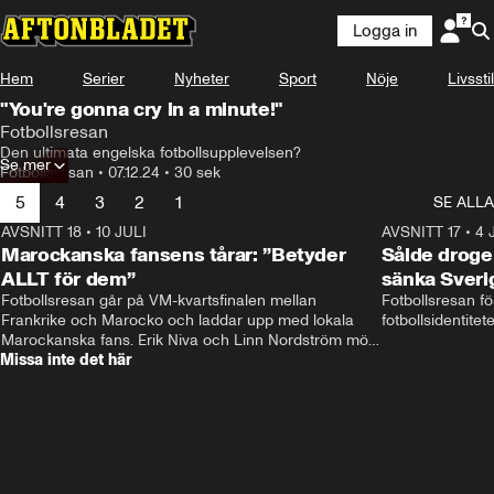
Logga in
Hem
Serier
Nyheter
Sport
Nöje
Livsstil
"You're gonna cry in a minute!"
Fotbollsresan
Den ultimata engelska fotbollsupplevelsen?
Se mer
Fotbollsresan
•
07.12.24
•
30 sek
5
4
3
2
1
SE ALLA
AVSNITT 18
•
10 JULI
34:17
AVSNITT 17
•
4 
Marockanska fansens tårar: ”Betyder
Sålde droge
ALLT för dem”
sänka Sveri
Fotbollsresan går på VM-kvartsfinalen mellan 
Fotbollsresan fö
Frankrike och Marocko och laddar upp med lokala 
fotbollsidentitet
Marockanska fans. Erik Niva och Linn Nordström möts 
Missa inte det här
av stimmig frukost, tutande kycklingar och taxibil från 
Casablanca. 