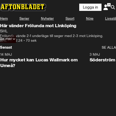
Logga in
Hem
Serier
Nyheter
Sport
Nöje
Livsstil
Här vänder Frölunda mot Linköping
SHL
Frölunda vände 2-1 underläge till seger med 2-3 mot Linköping.
Se mer
SHL
•
07.12.24
•
70 sek
Senast
SE ALLA
14 MAJ
1:18
3 MAJ
Plus
Hur mycket kan Lucas Wallmark om
Söderström
Umeå?