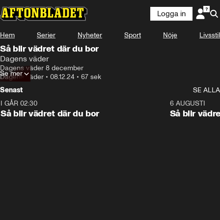
Logga in
Hem
Serier
Nyheter
Sport
Nöje
Livsstil
Så blir vädret där du bor
Dagens väder
Dagens väder 8 december
Se mer
Dagens väder
•
08.12.24
•
67 sek
Senast
SE ALLA
I GÅR 02:30
1:06
6 AUGUSTI
Så blir vädret där du bor
Så blir vädr