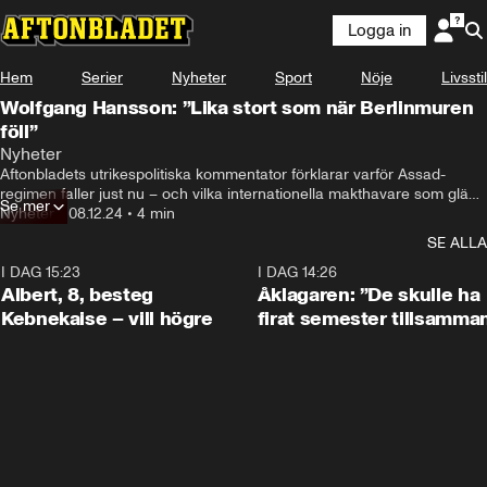
Logga in
Hem
Serier
Nyheter
Sport
Nöje
Livsstil
Wolfgang Hansson: ”Lika stort som när Berlinmuren
föll”
Nyheter
Aftonbladets utrikespolitiska kommentator förklarar varför Assad-
regimen faller just nu – och vilka internationella makthavare som gläds 
Se mer
över detta och vilka som oroas.
Nyheter
•
08.12.24
•
4 min
SE ALLA
I DAG 15:23
0:54
I DAG 14:26
Albert, 8, besteg
Åklagaren: ”De skulle ha
Kebnekaise – vill högre
firat semester tillsamma