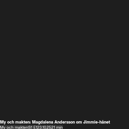
My och makten: Magdalena Andersson om Jimmie-hånet
My och makten
S1 E1
23.10.25
21 min