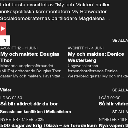
I det första avsnittet av ”My och Makten” ställer 
inrikespolitiska kommentatorn My Rohwedder 
Socialdemokraternas partiledare Magdalena 
Andersson till svars.
1
SE ALLA
AVSNITT 12
•
11 JUNI
26:27
AVSNITT 11
•
4 JUNI
2
My och makten: Douglas
My och makten: Denice
Thor
Westerberg
Moderata ungdomsförbundet 
Ungsvenskarnas 
(MUF:s) ordförande Douglas Thor 
förbundsordförande Denice 
gästar My och makten. I avsnittet 
Westerberg gästar My och makten.
diskuteras tonårsutvisningarna och 
avsnittet diskuteras migrationsfrå
hur Moderaterna ska locka väljare till 
och hur SD ska locka kvinnliga 
Väder
SE ALLA
valet i höst. 
väljare. 
I DAG 02:30
1:06
I GÅR 02:30
Så blir vädret där du bor
Så blir vädr
Senaste om konflikten i Mellanöstern
SE ALLA
NYHETER
•
17 FEB. 2025
0:45
NYHETER
•
16 F
500 dagar av krig i Gaza – se förödelsen
Nya vapen ti