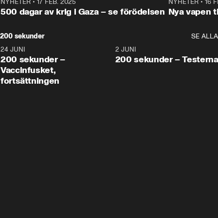
NYHETER
•
17 FEB. 2025
0:45
NYHETER
•
16 F
500 dagar av krig i Gaza – se förödelsen
Nya vapen ti
200 sekunder
SE ALLA
24 JUNI
5:00
2 JUNI
200 sekunder –
200 sekunder – Testern
Vaccinfusket,
fortsättningen