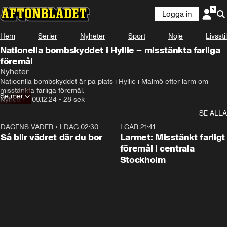
Logga in
Hem
Serier
Nyheter
Sport
Nöje
Livsstil
Nationella bombskyddet i Hyllie – misstänkta farliga
föremål
Nyheter
Natioenlla bombskyddet är på plats i Hyllie i Malmö efter larm om 
misstänkta farliga föremål.
Se mer
Nyheter
•
09.12.24
•
28 sek
SE ALLA
DAGENS VÄDER
•
I DAG 02:30
1:06
I GÅR 21:41
Så blir vädret där du bor
Larmet: Misstänkt farligt
föremål i centrala
Stockholm