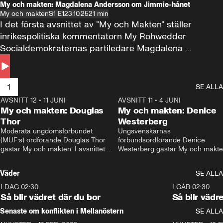
My och makten: Magdalena Andersson om Jimmie-hånet
My och makten
S1 E1
23.10.25
21 min
I det första avsnittet av ”My och Makten” ställer 
inrikespolitiska kommentatorn My Rohwedder 
Socialdemokraternas partiledare Magdalena 
Andersson till svars.
1
SE ALLA
AVSNITT 12
•
11 JUNI
26:27
AVSNITT 11
•
4 JUNI
2
My och makten: Douglas
My och makten: Denice
Thor
Westerberg
Moderata ungdomsförbundet 
Ungsvenskarnas 
(MUF:s) ordförande Douglas Thor 
förbundsordförande Denice 
gästar My och makten. I avsnittet 
Westerberg gästar My och makten.
diskuteras tonårsutvisningarna och 
avsnittet diskuteras migrationsfrå
hur Moderaterna ska locka väljare till 
och hur SD ska locka kvinnliga 
Väder
SE ALLA
valet i höst. 
väljare. 
I DAG 02:30
1:06
I GÅR 02:30
Så blir vädret där du bor
Så blir vädr
Senaste om konflikten i Mellanöstern
SE ALLA