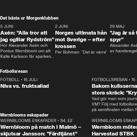
Det bästa ur Morgonklubben
5 JUNI
0:44
2 JUNI
0:26
29 MAJ
Axén: ”Alla tror att
Norges ultimata hån
”Jag är så 
jag ogillar Rydström”
mot Sverige – efter
spyr”
Hör Alexander Axén och 
krossen
Alexander Axén
Pontus Wernbloom om att 
av handsrege
Per Bohman: ”Det är värre”
Kalle Karlsson får sparken 
från Bajen och att Henrik 
Rydström tar över
Fotbollsresan
FOTBOLL
•
16 JULI
0:44
FOTBOLLSRESAN
•
15
Niva vs. fruktsallad
Bakom kulisserna
stora skräck: ”Kr
Vad gör man som journa
VM? Följ med fotbollsr
Wernblooms eskapader
WERNBLOOMS ESKAPADER
•
S4, E2
38:23
WERNBLOOMS ESKAP
Wernbloom på match i Malmö –
Wernbloom möter
skjutsar Jansson: ”Färdtjänst”
Harvestad STBK