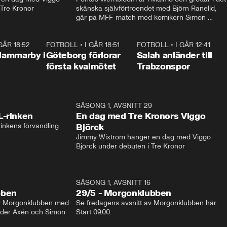
 Tre Kronor
skånska självförtroendet med Björn Ranelid, 
går på MFF-match med komikern Simon 
”Chippen” Svensson och hjälper skadade 
stjärnbacken Pontus Jansson hem. 
 GÅR 18:52
2:17
FOTBOLL
•
I GÅR 18:51
2:17
FOTBOLL
•
I GÅR 12:41
0:4
Hammarby i
Göteborg förlorar
Salah anländer till
första kvalmötet
Trabzonspor
1:04
SÄSONG 1, AVSNITT 29
17:3
L-rinken
En dag med Tre Kronors Viggo
inkens förvandling
Björck
Jimmy Wixtröm hänger en dag med Viggo 
Björck under debuten i Tre Kronor
SÄSONG 1, AVSNITT 16
bben
29/5 - Morgonklubben
av Morgonklubben med 
Se fredagens avsnitt av Morgonklubben här. 
nder Axén och Simon 
Start 09.00. 