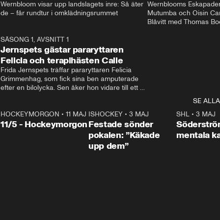
Wernbloom visar upp landslagets inre: Så äter 
Wernblooms Eskapader:
de – får rundtur i omklädningsrummet
Mutumba och Oisin Cant
Blåvitt med Thomas Bo
0
SÄSONG 1, AVSNITT 1
25:12
Jernspets gästar pararyttaren
Felicia och terapihästen Calle
Frida Jernspets träffar pararyttaren Felicia 
Grimmenhag, som fick sina ben amputerade 
efter en bilolycka. Sen åker hon vidare till ett 
vård- och omsorgsboende med den 76 
SE ALLA
centimeter höga terapihästen Calle.
HOCKEYMORGON
•
11 MAJ
ISHOCKEY
•
3 MAJ
0:22
SHL
•
3 MAJ
n
11/5 - Hockeymorgon
Festade sönder
Söderströ
pokalen: ”Käkade
mentala 
upp dem”