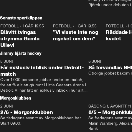
Björck under debuten i
Senaste sportklippen
FOTBOLL
•
I GÅR 19:55
0:29
FOTBOLL
•
I GÅR 19:55
1:56
FOTBOLL
•
I
Blåvitt tvingas
”Vi visste inte nog
Räddade 
utrymma Gamla
mycket om dem”
kvalet
Ullevi
Jimmy hjärta hockey
5 JUNI
11:14
5 JUNI
Får exklusiv inblick under Detroit-
Så förvandlas NH
match
Otroliga jobbet bakom r
Över 1 000 personer jobbar under en match, 
för att få allt att gå runt i Little Ceasars Arena i 
Detroit. Vi har fått en exklusiv inblick i hur allt 
fungerar inför och under match i världens 
Morgonklubben
bästa hockeyliga
2 JUNI
SÄSONG 1, AVSNITT 11
2/6 - Morgonklubben
8/5 – Morgonklu
Se tisdagens avsnitt av Morgonklubben här. 
Se fredagens avsnitt 
Start 09.00. 
Malin Wahlberg, Alexa
Bank. 