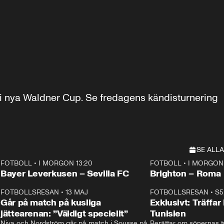
 nya Waldner Cup. Se fredagens kändisturnering 
SE ALLA
FOTBOLL
•
I MORGON 13:20
FOTBOLL
•
I MORGON 
Plus
Plus
Bayer Leverkusen – Sevilla FC
Brighton – Roma
3
FOTBOLLSRESAN
•
13 MAJ
33:19
FOTBOLLSRESAN
•
S5
Går på match på kusliga
Exklusivt: Träffar
jättearenan: ”Väldigt speciellt”
Tunisien
Niva och Nordström går på match i Sousse på 
Berättar om sönernas tu