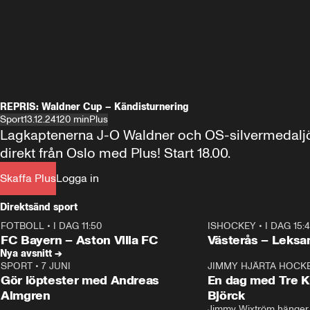
REPRIS: Waldner Cup – Kändisturnering
Sport
13.12.24
120 min
Plus
Lagkaptenerna J-O Waldner och OS-silvermedaljör
direkt från Oslo med Plus! Start 18.00.
Skaffa Plus
Logga in
Direktsänd sport
FOTBOLL
•
I DAG 11:50
ISHOCKEY
•
I DAG 15:
Plus
Plus
FC Bayern – Aston Villa FC
Västerås – Leksa
Nya avsnitt →
SPORT
•
7 JUNI
16:36
JIMMY HJÄRTA HOCK
Gör löptester med Andreas
En dag med Tre K
Almgren
Björck
Jimmy Wixtröm hänger 