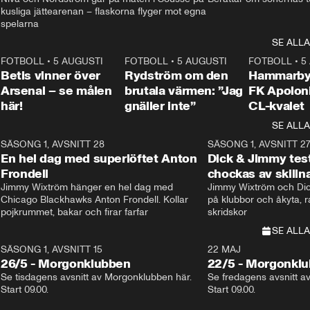
kusliga jättearenan – flaskorna flyger mot egna 
spelarna 
SE ALLA
2
FOTBOLL
•
5 AUGUSTI
1:30
FOTBOLL
•
5 AUGUSTI
0:46
FOTBOLL
•
5
Betis vinner över
Rydström om den
Hammarby 
Arsenal – se målen
brutala värmen: ”Jag
FK Apoloni
här!
gnäller inte”
CL-kvalet
SE ALLA
8
SÄSONG 1, AVSNITT 28
20:38
SÄSONG 1, AVSNITT 2
Plus
En hel dag med superlöftet Anton
Dick & Jimmy test
Frondell
chockas av skill
Jimmy Wixtröm hänger en hel dag med 
Jimmy Wixtröm och Dick
Chicago Blackhawks Anton Frondell. Kollar 
på klubbor och åkyta, r
pojkrummet, bakar och firar farfar
skridskor 
SE ALLA
SÄSONG 1, AVSNITT 15
22 MAJ
26/5 - Morgonklubben
22/5 - Morgonkl
Se tisdagens avsnitt av Morgonklubben här. 
Se fredagens avsnitt a
Start 09.00. 
Start 09.00. 