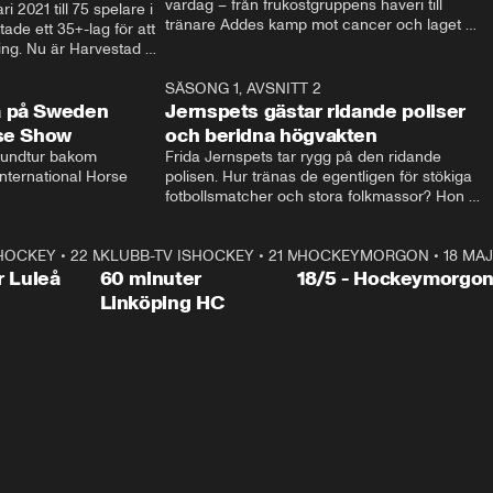
vardag – från frukostgruppens haveri till 
i 2021 till 75 spelare i 
tränare Addes kamp mot cancer och laget 
de ett 35+-lag för att 
som siktar mot Allsvenskan.
ing. Nu är Harvestad 
ch Wernbloom kliver 
14:14
SÄSONG 1, AVSNITT 2
24:5
a på Sweden
Jernspets gästar ridande poliser
rse Show
och beridna högvakten
rundtur bakom 
Frida Jernspets tar rygg på den ridande 
ternational Horse 
polisen. Hur tränas de egentligen för stökiga 
fotbollsmatcher och stora folkmassor? Hon 
hälsar även på hos beridna högvakten, som 
den här dagen ska byta av högvakten, som 
SHOCKEY
1:00:28
•
22 MAJ
KLUBB-TV ISHOCKEY
vaktar slottet.
1:00:18
•
21 MAJ
HOCKEYMORGON
•
18 MAJ
Plus
r Luleå
60 minuter
18/5 - Hockeymorgo
Linköping HC