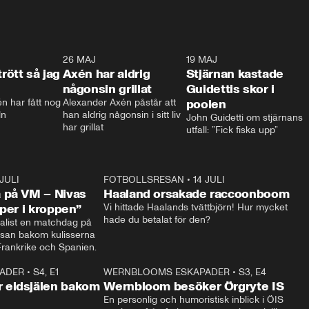
0:30
26 MAJ
0:31
19 MAJ
0:4
trött så jag
Axén har aldrig
Stjärnan kastade
någonsin grillat
Guidettis skor i
 har fått nog 
Alexander Axén påstår att 
poolen
ln
han aldrig någonsin i sitt liv 
John Guidetti om stjärnans 
har grillat
utfall: ”Fick fiska upp”
 JULI
36:52
FOTBOLLSRESAN
•
14 JULI
0:3
 på VM – Nivas
Haaland orsakade raccoonboom
yper i kroppen”
Vi hittade Haalands tvättbjörn! Hur mycket 
hade du betalat för den?
list en matchdag på 
esan bakom kulisserna 
på semifinalen mellan Frankrike och Spanien. 
ADER
•
S4, E1
32:14
WERNBLOOMS ESKAPADER
•
S3, E4
33:1
Plus
 eldsjälen bakom
Wernbloom besöker Örgryte IS
En personlig och humoristisk inblick i ÖIS 