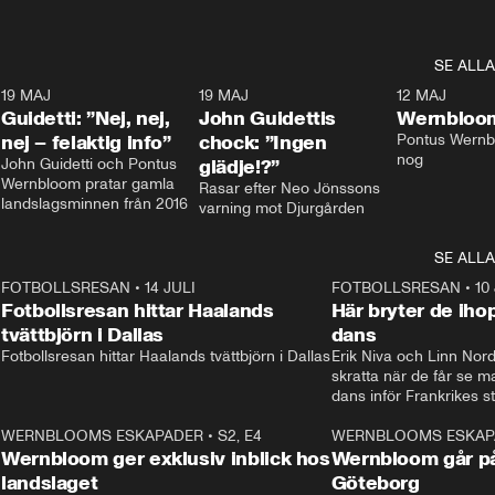
SE ALLA
3
19 MAJ
0:39
19 MAJ
0:34
12 MAJ
Guidetti: ”Nej, nej,
John Guidettis
Wernbloom
nej – felaktig info”
chock: ”Ingen
Pontus Wernbl
nog
John Guidetti och Pontus 
glädje!?”
Wernbloom pratar gamla 
Rasar efter Neo Jönssons 
landslagsminnen från 2016
varning mot Djurgården
SE ALLA
8
FOTBOLLSRESAN
•
14 JULI
41:35
FOTBOLLSRESAN
•
10
Fotbollsresan hittar Haalands
Här bryter de ih
tvättbjörn i Dallas
dans
Fotbollsresan hittar Haalands tvättbjörn i Dallas
Erik Niva och Linn Nord
skratta när de får se 
dans inför Frankrikes st
VM-kvartsfinalen. 
4
WERNBLOOMS ESKAPADER
•
S2, E4
24:20
WERNBLOOMS ESKAP
Plus
Wernbloom ger exklusiv inblick hos
Wernbloom går på
landslaget
Göteborg