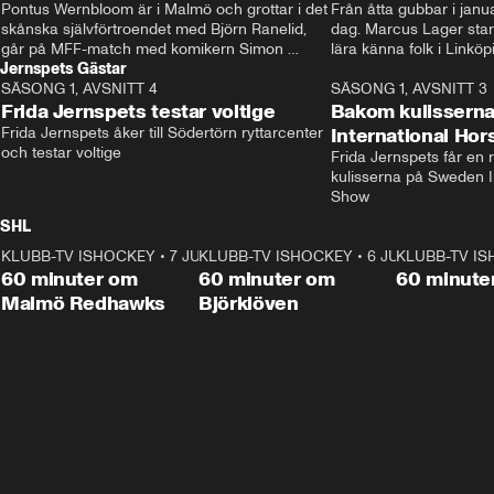
Pontus Wernbloom är i Malmö och grottar i det 
Från åtta gubbar i januar
skånska självförtroendet med Björn Ranelid, 
dag. Marcus Lager starta
går på MFF-match med komikern Simon 
lära känna folk i Linköp
Jernspets Gästar
”Chippen” Svensson och hjälper skadade 
STBK en institution – o
SÄSONG 1, AVSNITT 4
stjärnbacken Pontus Jansson hem. 
13:37
rakt in i värmen.
SÄSONG 1, AVSNITT 3
Frida Jernspets testar voltige
Bakom kulissern
Frida Jernspets åker till Södertörn ryttarcenter 
International Ho
och testar voltige
Frida Jernspets får en 
kulisserna på Sweden In
Show
SHL
KLUBB-TV ISHOCKEY
1:02:53
•
7 JUNI
KLUBB-TV ISHOCKEY
1:00:59
•
6 JUNI
KLUBB-TV I
Plus
Plus
60 minuter om
60 minuter om
60 minute
Malmö Redhawks
Björklöven