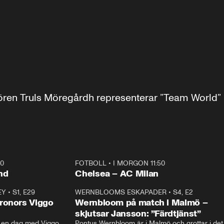
en Truls Möregårdh representerar ”Team World” i
40
FOTBOLL
•
I MORGON 11:50
Plus
nd
Chelsea – AC Milan
EY
•
S1, E29
17:38
WERNBLOOMS ESKAPADER
•
S4, E2
38:2
ronors Viggo
Wernbloom på match i Malmö –
skjutsar Jansson: ”Färdtjänst”
en dag med Viggo 
Pontus Wernbloom är i Malmö och grottar i det 