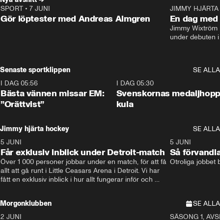
SPORT
•
7 JUNI
16:36
JIMMY HJÄRTA
Gör löptester med Andreas Almgren
En dag med 
Jimmy Wixtröm 
under debuten i
Senaste sportklippen
SE ALLA
I DAG 05:56
1:13
I DAG 05:30
Bästa vännen missar EM:
Svenskornas medaljhopp
”Orättvist”
kula
Jimmy hjärta hockey
SE ALLA
5 JUNI
11:14
5 JUNI
Får exklusiv inblick under Detroit-match
Så förvandl
Över 1 000 personer jobbar under en match, för att få 
Otroliga jobbet
allt att gå runt i Little Ceasars Arena i Detroit. Vi har 
fått en exklusiv inblick i hur allt fungerar inför och 
under match i världens bästa hockeyliga
Morgonklubben
SE ALLA
2 JUNI
SÄSONG 1, AVSN