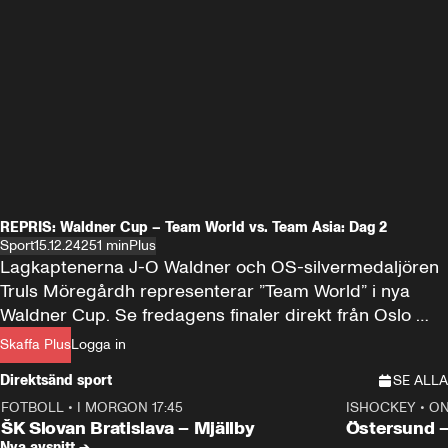
REPRIS: Waldner Cup – Team World vs. Team Asia: Dag 2
Sport
15.12.24
251 min
Plus
Lagkaptenerna J-O Waldner och OS-silvermedaljören 
Truls Möregårdh representerar ”Team World” i nya 
Waldner Cup. Se fredagens finaler direkt från Oslo 
med Plus! Start 14.00.
Skaffa Plus
Logga in
Direktsänd sport
SE ALLA
FOTBOLL
•
I MORGON 17:45
ISHOCKEY
•
ON
Plus
Plus
ŠK Slovan Bratislava – Mjällby
Östersund 
Nya avsnitt →