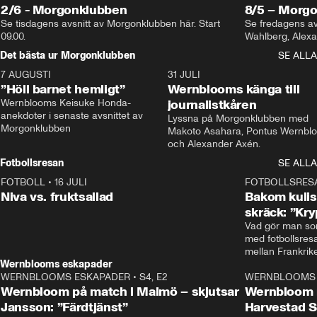
2/6 - Morgonklubben
8/5 – Morg
Se tisdagens avsnitt av Morgonklubben här. Start 
Se fredagens av
09.00. 
Det bästa ur Morgonklubben
SE ALLA
7 AUGUSTI
1:14
31 JULI
”Höll barnet hemligt”
Wernblooms känga till
Wernblooms Keisuke Honda-
journalistkåren
anekdoter i senaste avsnittet av 
Lyssna på Morgonklubben med 
Morgonklubben
Makoto Asahara, Pontus Wernblo
och Alexander Axén.
Fotbollsresan
SE ALLA
FOTBOLL
•
16 JULI
0:44
FOTBOLLSRES
Niva vs. fruktsallad
Bakom kulis
skräck: ”Kry
Vad gör man som
med fotbollsres
Wernblooms eskapader
WERNBLOOMS ESKAPADER
•
S4, E2
38:23
WERNBLOOMS 
Wernbloom på match i Malmö – skjutsar
Wernbloom 
Jansson: ”Färdtjänst”
Harvestad 