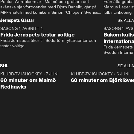
Pontus Wernbloom är i Malmö och grottar i det 
Från åtta gubbar 
skånska självförtroendet med Björn Ranelid, går på 
Marcus Lager sta
MFF-match med komikern Simon ”Chippen” Svensson 
folk i Linköping
och hjälper skadade stjärnbacken Pontus Jansson 
och Wernbloom kl
Jernspets Gästar
SE ALLA
hem. 
SÄSONG 1, AVSNITT 4
13:37
SÄSONG 1, AVS
Frida Jernspets testar voltige
Bakom kuli
Frida Jernspets åker till Södertörn ryttarcenter och 
Internation
testar voltige
Frida Jernspets 
Sweden Interna
SHL
SE ALLA
KLUBB-TV ISHOCKEY
•
7 JUNI
1:02:53
KLUBB-TV ISHOCKEY
•
6 JUNI
1:0
Plus
60 minuter om Malmö
60 minuter om Björklöve
Redhawks