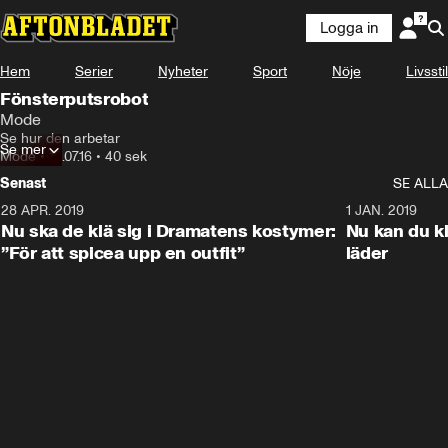
Logga in
Hem
Serier
Nyheter
Sport
Nöje
Livsstil
Fönsterputsrobot
Mode
Se hur den arbetar
Se mer
Mode
•
18.07.16
•
40 sek
Senast
SE ALLA
28 APR. 2019
1:52
1 JAN. 2019
Nu ska de klä sig i Dramatens kostymer:
Nu kan du klä
”För att spicea upp en outfit”
läder