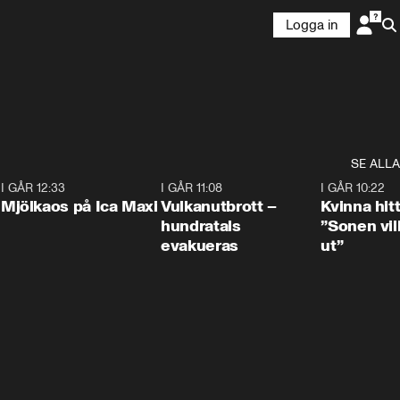
Logga in
SE ALLA
0
I GÅR 12:33
0:24
I GÅR 11:08
0:27
I GÅR 10:22
Mjölkaos på Ica Maxi
Vulkanutbrott –
Kvinna hit
hundratals
”Sonen vill
evakueras
ut”