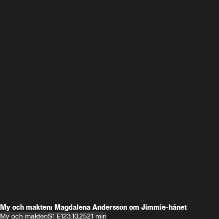
My och makten: Magdalena Andersson om Jimmie-hånet
My och makten
S1 E1
23.10.25
21 min