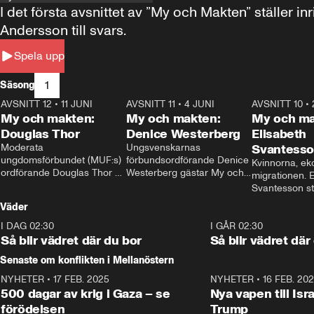
I det första avsnittet av ”My och Makten” ställe
Andersson till svars.
Spela upp
1
Säsong
AVSNITT 12
•
11 JUNI
26:27
AVSNITT 11
•
4 JUNI
23:40
AVSNITT 10
•
My och makten:
My och makten:
My och ma
Douglas Thor
Denice Westerberg
Elisabeth
Moderata 
Ungsvenskarnas 
Svantess
ungdomsförbundet (MUF:s) 
förbundsordförande Denice 
Kvinnorna, ek
ordförande Douglas Thor 
Westerberg gästar My och 
migrationen. E
gästar My och makten. I 
makten. I avsnittet 
Svantesson stäl
avsnittet diskuteras 
diskuteras migrationsfrågan 
när finansmini
Väder
tonårsutvisningarna och hur 
och hur SD ska locka 
Moderaterna ska locka 
kvinnliga väljare. 
I DAG 02:30
1:06
I GÅR 02:30
väljare till valet i höst. 
Så blir vädret där du bor
Så blir vädret där
Senaste om konflikten i Mellanöstern
NYHETER
•
17 FEB. 2025
0:45
NYHETER
•
16 FEB. 20
500 dagar av krig i Gaza – se
Nya vapen till Isr
förödelsen
Trump