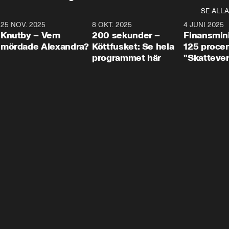
SE ALLA
3
25 NOV. 2025
31:05
8 OKT. 2025
4:29
4 JUNI 2025
Knutby – Vem
200 sekunder –
Finansmin
mördade Alexandra?
Köttfusket: Se hela
125 procent
programmet här
"Skattever
viktig uppg