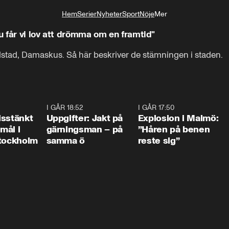
Hem
Serier
Nyheter
Sport
Nöje
Mer
Livsstil
Nu får vi lov att drömma om en framtid"
dstad, Damaskus. Så här beskriver de stämningen i staden.
Igår fick vi inte ens uttala ordet dollar.
0:35
I GÅR 18:52
0:33
I GÅR 17:50
1:1
isstänkt
Uppgifter: Jakt på
Explosion i Malmö:
emål i
gärningsman – på
”Håren på benen
Stockholm
samma ö
reste sig”