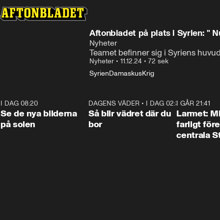
Aftonbladet på plats i Syrien: " 
Nyheter
Teamet befinner sig i Syriens huvu
Nyheter
•
11.12.24
•
72 sek
Syrien
Damaskus
Krig
I DAG 08:20
0:19
DAGENS VÄDER
•
I DAG 02:30
1:06
I GÅR 21:41
Se de nya bilderna
Så blir vädret där du
Larmet: M
på solen
bor
farligt för
centrala 