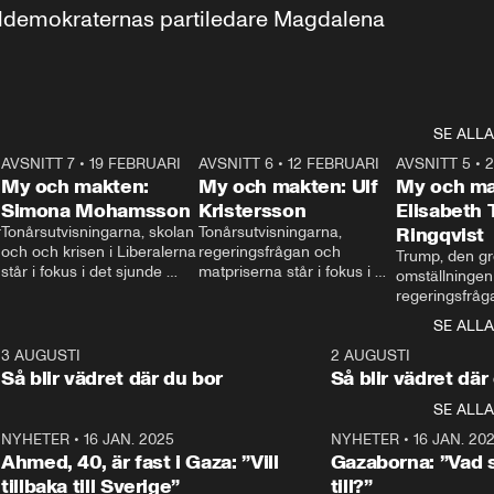
aldemokraternas partiledare Magdalena 
SE ALLA
7
AVSNITT 7
•
19 FEBRUARI
24:30
AVSNITT 6
•
12 FEBRUARI
27:30
AVSNITT 5
•
My och makten:
My och makten: Ulf
My och ma
Simona Mohamsson
Kristersson
Elisabeth
 
Tonårsutvisningarna, skolan 
Tonårsutvisningarna, 
Ringqvist
och och krisen i Liberalerna 
regeringsfrågan och 
Trump, den gr
står i fokus i det sjunde 
matpriserna står i fokus i 
omställningen
avsnittet av ”My och 
det sjätte avsnittet av ”My 
regeringsfråga
makten”. Se när 
och makten”. Se när 
centrum i det 
SE ALLA
Aftonbladets inrikespolitiska 
Aftonbladets inrikespolitiska 
avsnittet av ”
kommentator My 
kommentator My 
6
3 AUGUSTI
1:06
2 AUGUSTI
Makten”. Se nä
Rohwedder ställer 
Rohwedder ställer 
Så blir vädret där du bor
Så blir vädret där
Aftonbladets in
utbildnings- och 
statsminister Ulf Kristersson 
kommentator 
SE ALLA
integrationsminister Simona 
till svars.
Rohwedder stäl
Mohamsson till svars.
Centerpartiets
2
NYHETER
•
16 JAN. 2025
1:01
NYHETER
•
16 JAN. 20
Thand Ring till
Ahmed, 40, är fast i Gaza: ”Vill
Gazaborna: ”Vad s
tillbaka till Sverige”
till?”