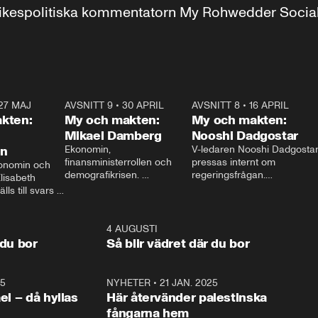
r inrikespolitiska kommentatorn My Rohwedder Soci
27 MAJ
3:51
AVSNITT 9
•
30 APRIL
24:00
AVSNITT 8
•
16 APRIL
25:1
kten:
My och makten:
My och makten:
Mikael Damberg
Nooshi Dadgostar
on
Ekonomin, 
V-ledaren Nooshi Dadgostar
finansministerrollen och 
pressas internt om 
onomin och 
demografikrisen. 
regeringsfrågan.

lisabeth 
Oppositionen ställs till svars 
I Aftonbladets 
ls till svars 
när Socialdemokraternas 
partiledarutfrågning ”My 
stern gästar 
Mikael Damberg gästar My 
och Makten” sätter hon ner 
My och Makten. 
och Makten. 
foten mot kritikerna:

1:06
4 AUGUSTI
1:0
– Vi ställer upp i val. Ska vi 
 du bor
Så blir vädret där du bor
vara med så sitter vi förstås 
25
1:22
NYHETER
•
21 JAN. 2025
0:5
ael – då hyllas
Här återvänder palestinska
fångarna hem