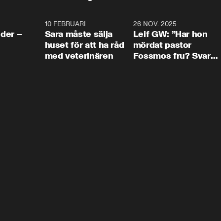
4:24
10 FEBRUARI
4:13
26 NOV. 2025
8:1
der –
Sara måste sälja
Leif GW: ”Har hon
huset för att ha råd
mördat pastor
med veterinären
Fossmos fru? Svar
nej.”