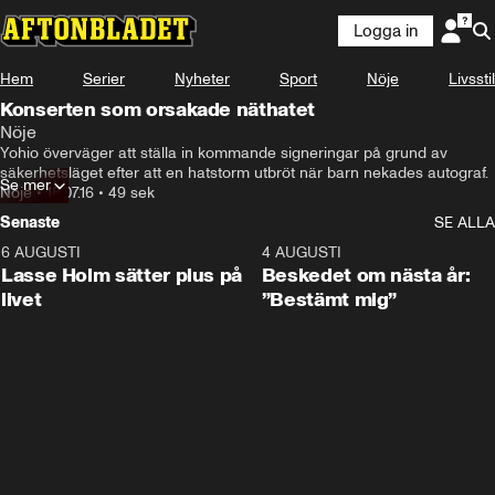
Logga in
Hem
Serier
Nyheter
Sport
Nöje
Livsstil
Konserten som orsakade näthatet
Nöje
Yohio överväger att ställa in kommande signeringar på grund av 
säkerhetsläget efter att en hatstorm utbröt när barn nekades autograf.
Se mer
Nöje
•
18.07.16
•
49 sek
Senaste
SE ALLA
6 AUGUSTI
1:04
4 AUGUSTI
Lasse Holm sätter plus på
Beskedet om nästa år:
livet
”Bestämt mig”