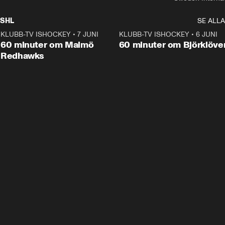
SHL
SE ALLA
KLUBB-TV ISHOCKEY
•
7 JUNI
1:02:53
KLUBB-TV ISHOCKEY
•
6 JUNI
1:0
Plus
60 minuter om Malmö
60 minuter om Björklöve
Redhawks