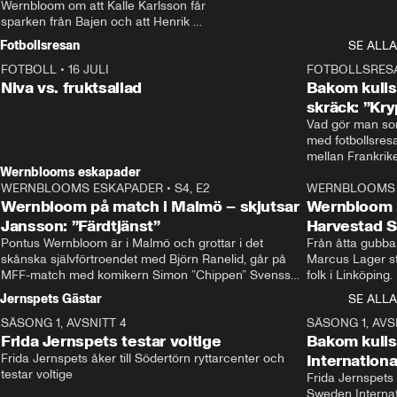
Wernbloom om att Kalle Karlsson får 
sparken från Bajen och att Henrik 
Rydström tar över
Fotbollsresan
SE ALLA
FOTBOLL
•
16 JULI
0:44
FOTBOLLSRES
Niva vs. fruktsallad
Bakom kulis
skräck: ”Kry
Vad gör man som
med fotbollsres
Wernblooms eskapader
WERNBLOOMS ESKAPADER
•
S4, E2
38:23
WERNBLOOMS 
Wernbloom på match i Malmö – skjutsar
Wernbloom 
Jansson: ”Färdtjänst”
Harvestad 
Pontus Wernbloom är i Malmö och grottar i det 
Från åtta gubbar 
skånska självförtroendet med Björn Ranelid, går på 
Marcus Lager sta
MFF-match med komikern Simon ”Chippen” Svensson 
folk i Linköping
och hjälper skadade stjärnbacken Pontus Jansson 
och Wernbloom kl
Jernspets Gästar
SE ALLA
hem. 
SÄSONG 1, AVSNITT 4
13:37
SÄSONG 1, AVS
Frida Jernspets testar voltige
Bakom kuli
Frida Jernspets åker till Södertörn ryttarcenter och 
Internation
testar voltige
Frida Jernspets 
Sweden Interna