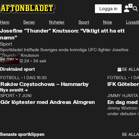
Logga in
Hem
Serier
Nyheter
Sport
Nöje
Livsstil
Josefine "Thunder" Knutsson: ”Viktigt att ha ett
namn”
Sport
Sportbladet träffade Sveriges enda kvinnliga UFC-fighter Josefine 
"Thunder" Knutsson
Se mer
Sport
•
14.12.24
•
34 sek
Direktsänd sport
SE ALLA
FOTBOLL
•
I DAG 16:30
FOTBOLL
•
I D
Plus
Plus
Raków Częstochowa – Hammarby
IFK Götebor
Nya avsnitt →
SPORT
•
7 JUNI
16:36
JIMMY HJÄRTA
Gör löptester med Andreas Almgren
En dag med 
Jimmy Wixtröm 
under debuten i
Senaste sportklippen
SE ALLA