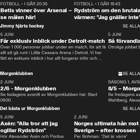
FOTBOLL
•
I GÅR 20:36
1:30
FOTBOLL
•
I GÅR 18:43
Betis vinner över Arsenal –
Rydström om den brutal
se målen här!
värmen: ”Jag gnäller inte
Jimmy hjärta hockey
SE ALLA
5 JUNI
11:14
5 JUNI
Får exklusiv inblick under Detroit-match
Så förvandl
Över 1 000 personer jobbar under en match, för att få 
Otroliga jobbet
allt att gå runt i Little Ceasars Arena i Detroit. Vi har 
fått en exklusiv inblick i hur allt fungerar inför och 
under match i världens bästa hockeyliga
Morgonklubben
SE ALLA
2 JUNI
SÄSONG 1, AVSN
2/6 - Morgonklubben
8/5 – Morg
Se tisdagens avsnitt av Morgonklubben här. Start 
Se fredagens av
09.00. 
Det bästa ur Morgonklubben
SE ALLA
5 JUNI
0:44
2 JUNI
Axén: ”Alla tror att jag
Norges ultimata hån mot
ogillar Rydström”
Sverige – efter krossen
Hör Alexander Axén och Pontus 
Per Bohman: ”Det är värre”