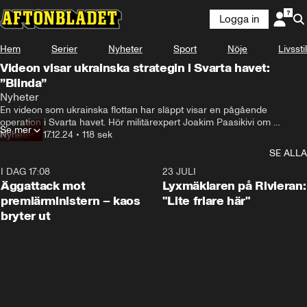
Logga in
Hem
Serier
Nyheter
Sport
Nöje
Livsstil
Videon visar ukrainska strategin i Svarta havet:
”Blinda”
Nyheter
En videon som ukrainska flottan har släppt visar en pågående 
operation i Svarta havet. Hör militärexpert Joakim Paasikivi om 
Se mer
Ukrainas mål.
Nyheter
•
17.12.24
•
118 sek
SE ALLA
I DAG 17:08
0:37
23 JULI
Äggattack mot
Lyxmäklaren på Rivieran:
premiärministern – kaos
"Lite friare här"
bryter ut