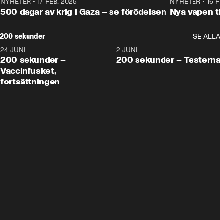
NYHETER
•
17 FEB. 2025
0:45
NYHETER
•
16 F
500 dagar av krig i Gaza – se förödelsen
Nya vapen ti
200 sekunder
SE ALLA
24 JUNI
5:00
2 JUNI
200 sekunder –
200 sekunder – Testern
Vaccinfusket,
fortsättningen