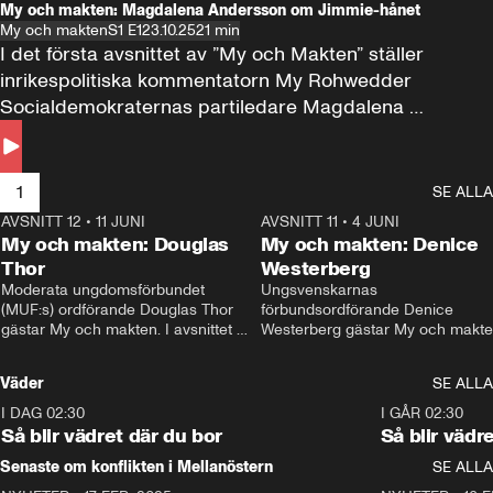
My och makten: Magdalena Andersson om Jimmie-hånet
My och makten
S1 E1
23.10.25
21 min
I det första avsnittet av ”My och Makten” ställer 
inrikespolitiska kommentatorn My Rohwedder 
Socialdemokraternas partiledare Magdalena 
Andersson till svars.
1
SE ALLA
AVSNITT 12
•
11 JUNI
26:27
AVSNITT 11
•
4 JUNI
2
My och makten: Douglas
My och makten: Denice
Thor
Westerberg
Moderata ungdomsförbundet 
Ungsvenskarnas 
(MUF:s) ordförande Douglas Thor 
förbundsordförande Denice 
gästar My och makten. I avsnittet 
Westerberg gästar My och makten.
diskuteras tonårsutvisningarna och 
avsnittet diskuteras migrationsfrå
hur Moderaterna ska locka väljare till 
och hur SD ska locka kvinnliga 
Väder
SE ALLA
valet i höst. 
väljare. 
I DAG 02:30
1:06
I GÅR 02:30
Så blir vädret där du bor
Så blir vädr
Senaste om konflikten i Mellanöstern
SE ALLA