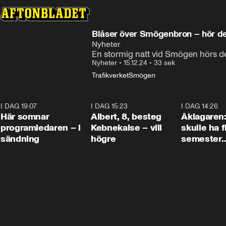
Grannarn
Blåser över Smögenbron – hör det
Nyheter
En stormig natt vid Smögen hörs det
Nyheter
•
15.12.24
•
33 sek
Trafikverket
Smögen
I DAG 19:07
0:45
I DAG 15:23
0:54
I DAG 14:26
Här somnar
Albert, 8, besteg
Åklagaren
programledaren – i
Kebnekaise – vill
skulle ha f
sändning
högre
semester
tillsamma