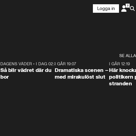
Logga in
SE ALLA
7
DAGENS VÄDER
•
I DAG 02:30
1:06
I GÅR 19:07
0:42
I GÅR 12:19
Så blir vädret där du
Dramatiska scenen –
Här knock
bor
med mirakulöst slut
politikern 
stranden