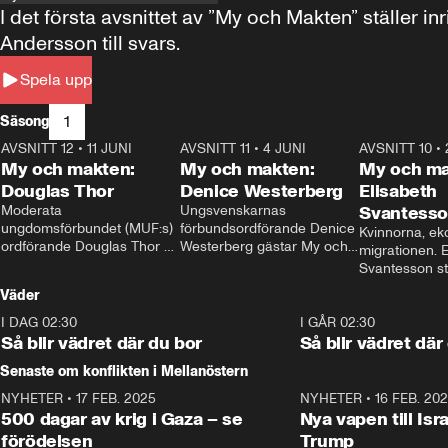
I det första avsnittet av ”My och Makten” ställe
Andersson till svars.
Spela upp
1
Säsong
AVSNITT 12
•
11 JUNI
26:27
AVSNITT 11
•
4 JUNI
23:40
AVSNITT 10
•
My och makten:
My och makten:
My och ma
Douglas Thor
Denice Westerberg
Elisabeth
Moderata 
Ungsvenskarnas 
Svantess
ungdomsförbundet (MUF:s) 
förbundsordförande Denice 
Kvinnorna, ek
ordförande Douglas Thor 
Westerberg gästar My och 
migrationen. E
gästar My och makten. I 
makten. I avsnittet 
Svantesson stäl
avsnittet diskuteras 
diskuteras migrationsfrågan 
när finansmini
Väder
tonårsutvisningarna och hur 
och hur SD ska locka 
Moderaterna ska locka 
kvinnliga väljare. 
I DAG 02:30
1:06
I GÅR 02:30
väljare till valet i höst. 
Så blir vädret där du bor
Så blir vädret där
Senaste om konflikten i Mellanöstern
NYHETER
•
17 FEB. 2025
0:45
NYHETER
•
16 FEB. 20
500 dagar av krig i Gaza – se
Nya vapen till Isr
förödelsen
Trump