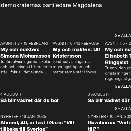
aldemokraternas partiledare Magdalena 
SE ALLA
7
AVSNITT 7
•
19 FEBRUARI
24:30
AVSNITT 6
•
12 FEBRUARI
27:30
AVSNITT 5
•
My och makten:
My och makten: Ulf
My och ma
Simona Mohamsson
Kristersson
Elisabeth
 
Tonårsutvisningarna, skolan 
Tonårsutvisningarna, 
Ringqvist
och och krisen i Liberalerna 
regeringsfrågan och 
Trump, den gr
står i fokus i det sjunde 
matpriserna står i fokus i 
omställningen
avsnittet av ”My och 
det sjätte avsnittet av ”My 
regeringsfråga
makten”. Se när 
och makten”. Se när 
centrum i det 
SE ALLA
Aftonbladets inrikespolitiska 
Aftonbladets inrikespolitiska 
avsnittet av ”
kommentator My 
kommentator My 
6
4 AUGUSTI
1:06
3 AUGUSTI
Makten”. Se nä
Rohwedder ställer 
Rohwedder ställer 
Så blir vädret där du bor
Så blir vädret där
Aftonbladets in
utbildnings- och 
statsminister Ulf Kristersson 
kommentator 
SE ALLA
integrationsminister Simona 
till svars.
Rohwedder stäl
Mohamsson till svars.
Centerpartiets
2
NYHETER
•
16 JAN. 2025
1:01
NYHETER
•
16 JAN. 20
Thand Ring till
Ahmed, 40, är fast i Gaza: ”Vill
Gazaborna: ”Vad s
tillbaka till Sverige”
till?”