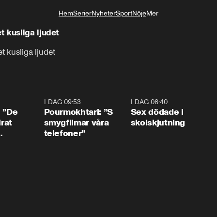
a rasar mot oljudet – Läs mer här!
Hem
Serier
Nyheter
Sport
Nöje
Mer
Livsstil
 kusliga ljudet
 kusliga ljudet
1:54
I DAG 09:53
1:36
I DAG 06:40
0:4
: ”De
Pourmokhtari: ”S
Sex dödade i
irat
smygfilmar våra
skolskjutning
telefoner”
ns”