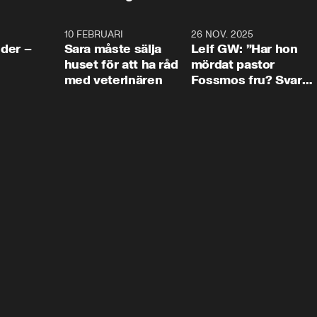
4:24
10 FEBRUARI
4:13
26 NOV. 2025
8:1
der –
Sara måste sälja
Leif GW: ”Har hon
huset för att ha råd
mördat pastor
med veterinären
Fossmos fru? Svar
nej.”