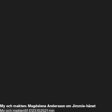
My och makten: Magdalena Andersson om Jimmie-hånet
My och makten
S1 E1
23.10.25
21 min