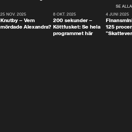
SE ALLA
3
25 NOV. 2025
31:05
8 OKT. 2025
4:29
4 JUNI 2025
Knutby – Vem
200 sekunder –
Finansmin
mördade Alexandra?
Köttfusket: Se hela
125 procent
programmet här
"Skattever
viktig uppg