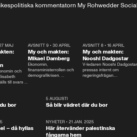
r inrikespolitiska kommentatorn My Rohwedder Soci
27 MAJ
3:51
AVSNITT 9
•
30 APRIL
24:00
AVSNITT 8
•
16 APRIL
25:1
kten:
My och makten:
My och makten:
Mikael Damberg
Nooshi Dadgostar
on
Ekonomin, 
V-ledaren Nooshi Dadgostar
finansministerrollen och 
pressas internt om 
onomin och 
demografikrisen. 
regeringsfrågan.

lisabeth 
Oppositionen ställs till svars 
I Aftonbladets 
ls till svars 
när Socialdemokraternas 
partiledarutfrågning ”My 
stern gästar 
Mikael Damberg gästar My 
och Makten” sätter hon ner 
My och Makten. 
och Makten. 
foten mot kritikerna:

1:06
5 AUGUSTI
1:0
– Vi ställer upp i val. Ska vi 
 du bor
Så blir vädret där du bor
vara med så sitter vi förstås 
25
1:22
NYHETER
•
21 JAN. 2025
0:5
ael – då hyllas
Här återvänder palestinska
fångarna hem