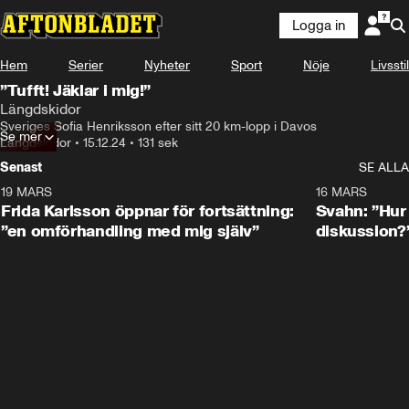
Logga in
Hem
Serier
Nyheter
Sport
Nöje
Livsstil
”Tufft! Jäklar i mig!”
Längdskidor
Sveriges Sofia Henriksson efter sitt 20 km-lopp i Davos
Se mer
Längdskidor
•
15.12.24
•
131 sek
Senast
SE ALLA
19 MARS
0:26
16 MARS
Frida Karlsson öppnar för fortsättning:
Svahn: ”Hur 
”en omförhandling med mig själv”
diskussion?