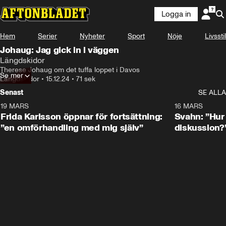
Logga in
Hem
Serier
Nyheter
Sport
Nöje
Livsstil
Johaug: Jag gick in i väggen
Längdskidor
Therese Johaug om det tuffa loppet i Davos
Se mer
Längdskidor
•
15.12.24
•
71 sek
Senast
SE ALLA
19 MARS
0:26
16 MARS
Frida Karlsson öppnar för fortsättning:
Svahn: ”Hur 
”en omförhandling med mig själv”
diskussion?