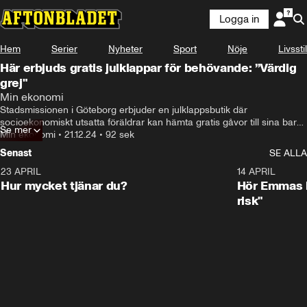
Logga in
Hem
Serier
Nyheter
Sport
Nöje
Livsstil
Här erbjuds gratis julklappar för behövande: ”Värdig
grej"
Det här är Göteborgs stadsmissions julbutik.
Min ekonomi
Stadsmissionen i Göteborg erbjuder en julklappsbutik där 
socioekonomiskt utsatta föräldrar kan hämta gratis gåvor till sina barn, 
Se mer
med ett brett utbud av leksaker och spel. 

Min ekonomi
•
21.12.24
•
92 sek
Senast
SE ALLA
Initiativet är ovärderligt för föräldrar som Calle Welther, 45, som 
beskriver hjälpen som avgörande för att kunna ge sina barn en värdig 
23 APRIL
1:08
14 APRIL
jul.
Hur mycket tjänar du?
Hör Emmas bä
risk"