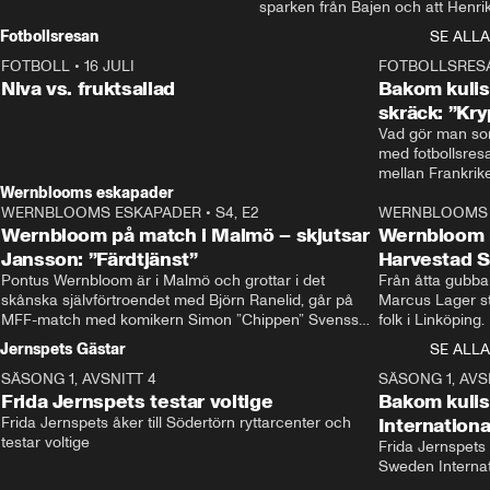
sparken från Bajen och att Henrik
Rydström tar över
Fotbollsresan
SE ALLA
FOTBOLL
•
16 JULI
0:44
FOTBOLLSRES
Niva vs. fruktsallad
Bakom kulis
skräck: ”Kry
Vad gör man som
med fotbollsres
Wernblooms eskapader
WERNBLOOMS ESKAPADER
•
S4, E2
38:23
WERNBLOOMS 
Wernbloom på match i Malmö – skjutsar
Wernbloom 
Jansson: ”Färdtjänst”
Harvestad 
Pontus Wernbloom är i Malmö och grottar i det 
Från åtta gubbar 
skånska självförtroendet med Björn Ranelid, går på 
Marcus Lager sta
MFF-match med komikern Simon ”Chippen” Svensson 
folk i Linköping
och hjälper skadade stjärnbacken Pontus Jansson 
och Wernbloom kl
Jernspets Gästar
SE ALLA
hem. 
SÄSONG 1, AVSNITT 4
13:37
SÄSONG 1, AVS
Frida Jernspets testar voltige
Bakom kuli
Frida Jernspets åker till Södertörn ryttarcenter och 
Internation
testar voltige
Frida Jernspets 
Sweden Interna