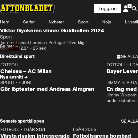
Logga in
Hem
Serier
Nyheter
Sport
Nöje
Livsstil
Viktor Gyökeres vinner Guldbollen 2024
Sport
Tar emot priset hemma i Portugal: ”Overkligt”
Se mer
Sport
•
16.12.24
•
25 sek
Direktsänd sport
SE ALLA
FOTBOLL
FOTBOLL
•
I D
LIVE
Plus
Plus
Chelsea – AC Milan
Bayer Lever
Nya avsnitt →
SPORT
•
7 JUNI
16:36
JIMMY HJÄRTA
Gör löptester med Andreas Almgren
En dag med 
Jimmy Wixtröm 
under debuten i
Senaste sportklippen
SE ALLA
FOTBOLL
•
I GÅR 21:51
0:31
I GÅR 20:55
Värsta rivalen intresserade
Fotbollsarena bombad