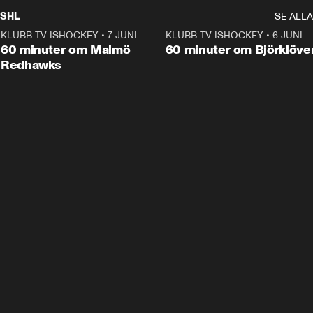
SHL
SE ALLA
KLUBB-TV ISHOCKEY
•
7 JUNI
1:02:53
KLUBB-TV ISHOCKEY
•
6 JUNI
1:0
Plus
60 minuter om Malmö
60 minuter om Björklöve
Redhawks