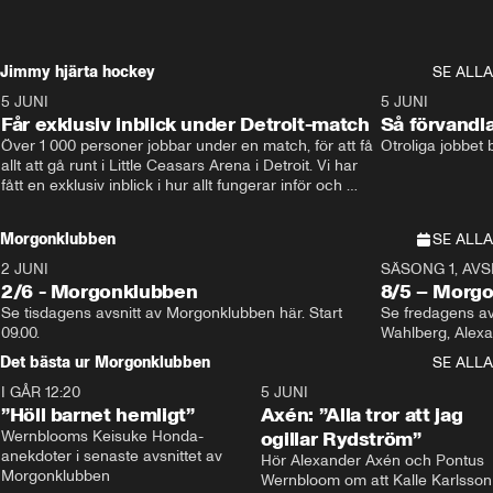
Jimmy hjärta hockey
SE ALLA
5 JUNI
11:14
5 JUNI
Får exklusiv inblick under Detroit-match
Så förvandl
Över 1 000 personer jobbar under en match, för att få 
Otroliga jobbet
allt att gå runt i Little Ceasars Arena i Detroit. Vi har 
fått en exklusiv inblick i hur allt fungerar inför och 
under match i världens bästa hockeyliga
Morgonklubben
SE ALLA
2 JUNI
SÄSONG 1, AVSN
2/6 - Morgonklubben
8/5 – Morg
Se tisdagens avsnitt av Morgonklubben här. Start 
Se fredagens av
09.00. 
Det bästa ur Morgonklubben
SE ALLA
I GÅR 12:20
1:14
5 JUNI
”Höll barnet hemligt”
Axén: ”Alla tror att jag
Wernblooms Keisuke Honda-
ogillar Rydström”
anekdoter i senaste avsnittet av 
Hör Alexander Axén och Pontus 
Morgonklubben
Wernbloom om att Kalle Karlsson 