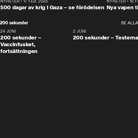
NYHETER
•
17 FEB. 2025
0:45
NYHETER
•
16 F
500 dagar av krig i Gaza – se förödelsen
Nya vapen ti
200 sekunder
SE ALLA
24 JUNI
5:00
2 JUNI
200 sekunder –
200 sekunder – Testern
Vaccinfusket,
fortsättningen