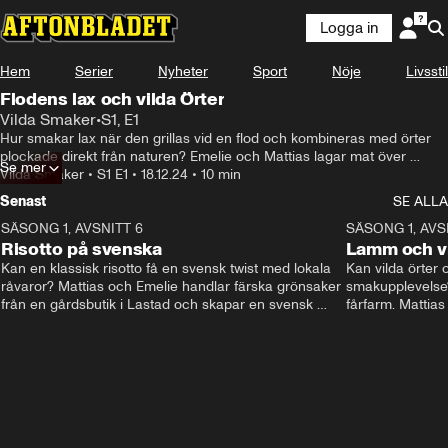
Logga in
Hem
Serier
Nyheter
Sport
Nöje
Livsstil
Flodens lax och vilda Örter
Vilda Smaker
•
S1, E1
Hur smakar lax när den grillas vid en flod och kombineras med örter 
plockade direkt från naturen? Emelie och Mattias lagar mat över 
Se mer
öppen eld vid floden Ätran i Falkenberg. Idag blir det grillad lax med 
Vilda Smaker
•
S1 E1
•
18.12.24
•
10 min
färskost och örter från omgivningen. Fantastiska smaker väntar!
Senast
SE ALLA
SÄSONG 1, AVSNITT 6
9:58
SÄSONG 1, AVS
Risotto på svenska
Lamm och vi
Kan en klassisk risotto få en svensk twist med lokala 
Kan vilda örter 
råvaror? Mattias och Emelie handlar färska grönsaker 
smakupplevelse?
från en gårdsbutik i Lastad och skapar en svensk 
fårfarm. Mattias
variant av risotto på emmer, lokal ost och öl. 
vildplockade ört
Naturligtvis lagas allt över öppen eld!
rabarberchutney
Ett smakrikt äve