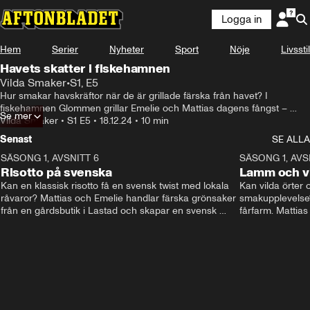
Logga in
Hem
Serier
Nyheter
Sport
Nöje
Livsstil
Havets skatter i fiskehamnen
Vilda Smaker
•
S1, E5
Hur smakar havskräftor när de är grillade färska från havet? I 
fiskehamnen Glommen grillar Emelie och Mattias dagens fångst – 
Se mer
havskräftor. Tillsammans med en somrig sallad blir det en fräsch och 
Vilda Smaker
•
S1 E5
•
18.12.24
•
10 min
färgsprakande måltid.
Senast
SE ALLA
SÄSONG 1, AVSNITT 6
9:58
SÄSONG 1, AVS
Risotto på svenska
Lamm och vi
Kan en klassisk risotto få en svensk twist med lokala 
Kan vilda örter 
råvaror? Mattias och Emelie handlar färska grönsaker 
smakupplevelse?
från en gårdsbutik i Lastad och skapar en svensk 
fårfarm. Mattias
variant av risotto på emmer, lokal ost och öl. 
vildplockade ört
Naturligtvis lagas allt över öppen eld!
rabarberchutney
Ett smakrikt äve