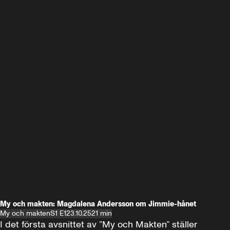
My och makten: Magdalena Andersson om Jimmie-hånet
My och makten
S1 E1
23.10.25
21 min
I det första avsnittet av ”My och Makten” ställer 