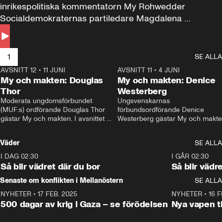
inrikespolitiska kommentatorn My Rohwedder 
Socialdemokraternas partiledare Magdalena 
Andersson till svars.
1
SE ALLA
AVSNITT 12
•
11 JUNI
26:27
AVSNITT 11
•
4 JUNI
2
My och makten: Douglas
My och makten: Denice
Thor
Westerberg
Moderata ungdomsförbundet 
Ungsvenskarnas 
(MUF:s) ordförande Douglas Thor 
förbundsordförande Denice 
gästar My och makten. I avsnittet 
Westerberg gästar My och makten.
diskuteras tonårsutvisningarna och 
avsnittet diskuteras migrationsfrå
hur Moderaterna ska locka väljare till 
och hur SD ska locka kvinnliga 
Väder
SE ALLA
valet i höst. 
väljare. 
I DAG 02:30
1:06
I GÅR 02:30
Så blir vädret där du bor
Så blir vädr
Senaste om konflikten i Mellanöstern
SE ALLA
NYHETER
•
17 FEB. 2025
0:45
NYHETER
•
16 F
500 dagar av krig i Gaza – se förödelsen
Nya vapen ti