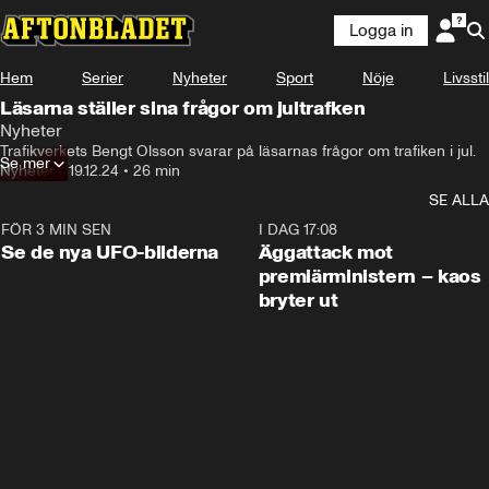
Logga in
Hem
Serier
Nyheter
Sport
Nöje
Livsstil
Läsarna ställer sina frågor om jultrafken
Nyheter
Trafikverkets Bengt Olsson svarar på läsarnas frågor om trafiken i jul.
Se mer
Nyheter
•
19.12.24
•
26 min
SE ALLA
FÖR 3 MIN SEN
0:36
I DAG 17:08
Se de nya UFO-bilderna
Äggattack mot
premiärministern – kaos
bryter ut