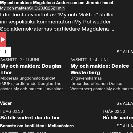
My och makten: Magdalena Andersson om Jimmie-hånet
My och makten
S1 E1
23.10.25
21 min
I det första avsnittet av ”My och Makten” ställer 
inrikespolitiska kommentatorn My Rohwedder 
Socialdemokraternas partiledare Magdalena 
Andersson till svars.
1
SE ALLA
AVSNITT 12
•
11 JUNI
26:27
AVSNITT 11
•
4 JUNI
2
My och makten: Douglas
My och makten: Denice
Thor
Westerberg
Moderata ungdomsförbundet 
Ungsvenskarnas 
(MUF:s) ordförande Douglas Thor 
förbundsordförande Denice 
gästar My och makten. I avsnittet 
Westerberg gästar My och makten.
diskuteras tonårsutvisningarna och 
avsnittet diskuteras migrationsfrå
hur Moderaterna ska locka väljare till 
och hur SD ska locka kvinnliga 
Väder
SE ALLA
valet i höst. 
väljare. 
I DAG 02:30
1:06
I GÅR 02:30
Så blir vädret där du bor
Så blir vädr
Senaste om konflikten i Mellanöstern
SE ALLA