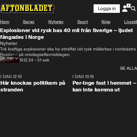
Logga in
Hem
Serier
Nyheter
Sport
Nöje
Livsstil
Explosioner vid rysk bas 40 mil från Sverige – ljudet
fångades i Norge
Nyheter
Två kraftiga explosioner ska ha inträffat vid rysk militärbas i nordvästra 
Ryssland på onsdagseftermiddagen.
Se mer
Nyheter
•
19.12.24
•
51 sek
SE ALLA
I DAG 12:19
0:45
I DAG 10:16
Här knockas politikern på
Per-Inge fast i hemmet –
stranden
kan inte komma ut