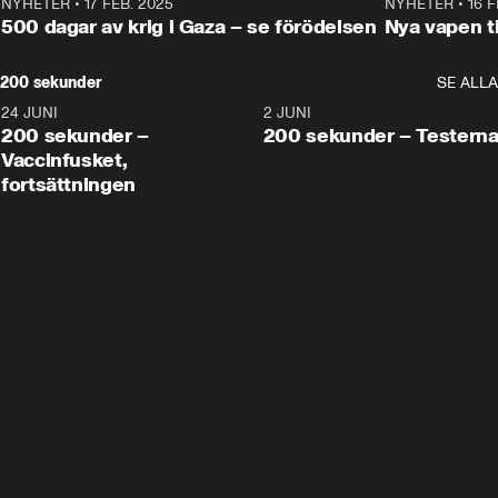
NYHETER
•
17 FEB. 2025
0:45
NYHETER
•
16 F
500 dagar av krig i Gaza – se förödelsen
Nya vapen ti
200 sekunder
SE ALLA
24 JUNI
5:00
2 JUNI
200 sekunder –
200 sekunder – Testern
Vaccinfusket,
fortsättningen