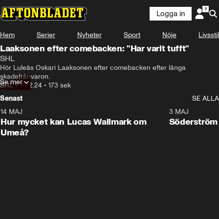
Logga in
Hem
Serier
Nyheter
Sport
Nöje
Livsstil
Laaksonen efter comebacken: "Har varit tufft"
SHL
Hör Luleås Oskari Laaksonen efter comebacken efter långa 
skadefrånvaron.
Se mer
SHL
•
19.12.24
•
173 sek
Senast
SE ALLA
14 MAJ
1:18
3 MAJ
Plus
Hur mycket kan Lucas Wallmark om
Söderström
Umeå?