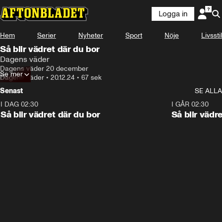
Logga in
Hem
Serier
Nyheter
Sport
Nöje
Livsstil
Så blir vädret där du bor
Dagens väder
Dagens väder 20 december
Se mer
Dagens väder
•
20.12.24
•
67 sek
Senast
SE ALLA
I DAG 02:30
1:06
I GÅR 02:30
Så blir vädret där du bor
Så blir vädr