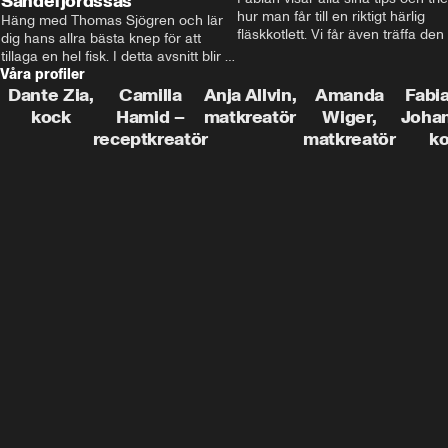
Sandefjordssås
hur man får till en riktigt härlig 
Häng med Thomas Sjögren och lär 
fläskkotlett. Vi får även träffa den 
dig hans allra bästa knep för att 
före detta schlagerkungen Fredrik
tillaga en hel fisk. I detta avsnitt blir 
som lämnat stan och sadlat om till
Våra profiler
de helstekt rödtunga med 
grisbonde på Gotland.
sandefjordssås och en magisk sallad 
Dante Zia,
Camilla
Anja Allvin,
Amanda
Fabia
på pepparrot och äpple.
kock
Hamid –
matkreatör
Wiger,
Joha
receptkreatör
matkreatör
k