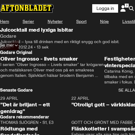
Logga in
Hem
Serier
Nyheter
Sport
Nöje
Livsstil
Julcocktail med lyxiga isbitar
Godare
Julcocktail – lyxa till drinken med en riktigt snygg och god isbit.
Se mer
Godare
•
20.12.24
•
13 sek
Godare Original
Oliver Ingrosso - livets smaker
Festlighete
I serien ”Oliver Ingrosso – Livets smaker” tar krögaren 
vinterspecia
och matälskaren Oliver med oss på en smakresa 
Catarina König, 
genom Italien. Självklart hälsar brodern Benjamin 
tillbaka med en
Ingrosso på i Rom.
smaker i fokus. D
julfavoriter och 
Senaste Godare
SE ALLA
succé.
29 APRIL
0:50
22 APRIL
”Det är briljant – ett
”Otroligt gott – världskla
genidrag”
Godare rekommenderar
THOMAS SJÖGREN
•
S1, E3
13:56
GOTT OCH GRÖNT MED FABBE
Rödtunga med
Fläskkotletter i svampså
Fabian visar alla sina tips och tric