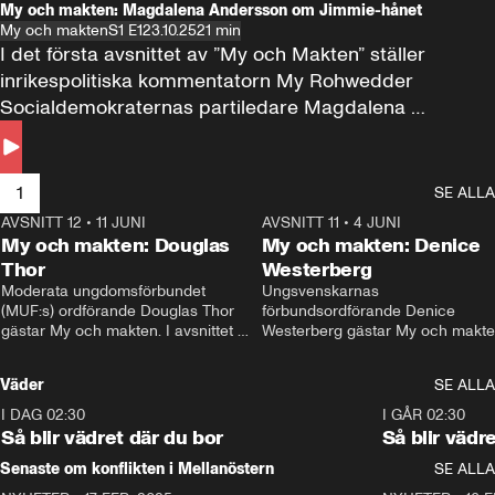
My och makten: Magdalena Andersson om Jimmie-hånet
My och makten
S1 E1
23.10.25
21 min
I det första avsnittet av ”My och Makten” ställer 
inrikespolitiska kommentatorn My Rohwedder 
Socialdemokraternas partiledare Magdalena 
Andersson till svars.
1
SE ALLA
AVSNITT 12
•
11 JUNI
26:27
AVSNITT 11
•
4 JUNI
2
My och makten: Douglas
My och makten: Denice
Thor
Westerberg
Moderata ungdomsförbundet 
Ungsvenskarnas 
(MUF:s) ordförande Douglas Thor 
förbundsordförande Denice 
gästar My och makten. I avsnittet 
Westerberg gästar My och makten.
diskuteras tonårsutvisningarna och 
avsnittet diskuteras migrationsfrå
hur Moderaterna ska locka väljare till 
och hur SD ska locka kvinnliga 
Väder
SE ALLA
valet i höst. 
väljare. 
I DAG 02:30
1:06
I GÅR 02:30
Så blir vädret där du bor
Så blir vädr
Senaste om konflikten i Mellanöstern
SE ALLA