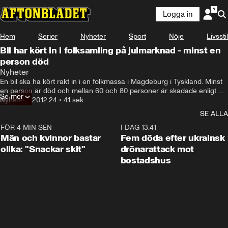
Logga in
Hem
Serier
Nyheter
Sport
Nöje
Livsstil
Bil har kört in i folksamling på julmarknad - minst en
person död
Nyheter
En bil ska ha kört rakt in i en folkmassa i Magdeburg i Tyskland. Minst 
en person är död och mellan 60 och 80 personer är skadade enligt 
Se mer
lokala medier.

Nyheter
•
20.12.24
•
41 sek
Bilföraren ska vara gripen.
SE ALLA
FÖR 4 MIN SEN
1:11
I DAG 13:41
Män och kvinnor bastar
Fem döda efter ukrainsk
olika: "Snackar skit"
drönarattack mot
bostadshus