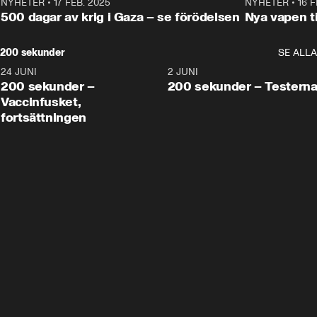
NYHETER
•
17 FEB. 2025
0:45
NYHETER
•
16 F
500 dagar av krig i Gaza – se förödelsen
Nya vapen ti
200 sekunder
SE ALLA
24 JUNI
5:00
2 JUNI
200 sekunder –
200 sekunder – Testern
Vaccinfusket,
fortsättningen