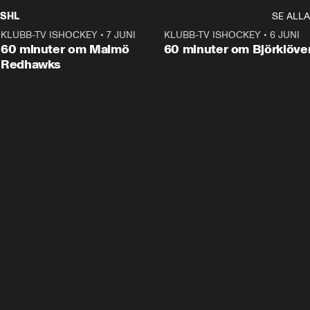
SHL
SE ALLA
KLUBB-TV ISHOCKEY
•
7 JUNI
1:02:53
KLUBB-TV ISHOCKEY
•
6 JUNI
1:0
Plus
60 minuter om Malmö
60 minuter om Björklöve
Redhawks