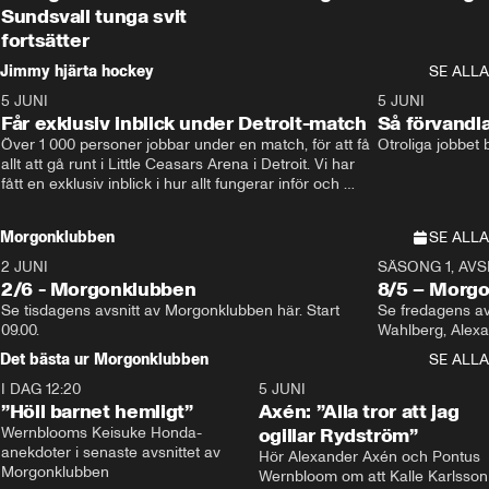
Sundsvall tunga svit
fortsätter
Jimmy hjärta hockey
SE ALLA
5 JUNI
11:14
5 JUNI
Får exklusiv inblick under Detroit-match
Så förvandl
Över 1 000 personer jobbar under en match, för att få 
Otroliga jobbet
allt att gå runt i Little Ceasars Arena i Detroit. Vi har 
fått en exklusiv inblick i hur allt fungerar inför och 
under match i världens bästa hockeyliga
Morgonklubben
SE ALLA
2 JUNI
SÄSONG 1, AVSN
2/6 - Morgonklubben
8/5 – Morg
Se tisdagens avsnitt av Morgonklubben här. Start 
Se fredagens av
09.00. 
Det bästa ur Morgonklubben
SE ALLA
I DAG 12:20
1:14
5 JUNI
”Höll barnet hemligt”
Axén: ”Alla tror att jag
Wernblooms Keisuke Honda-
ogillar Rydström”
anekdoter i senaste avsnittet av 
Hör Alexander Axén och Pontus 
Morgonklubben
Wernbloom om att Kalle Karlsson 