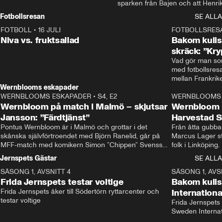
sparken från Bajen och att Henrik
Rydström tar över
Fotbollsresan
SE ALLA
FOTBOLL
•
16 JULI
0:44
FOTBOLLSRES
Niva vs. fruktsallad
Bakom kulis
skräck: ”Kry
Vad gör man som
med fotbollsres
Wernblooms eskapader
WERNBLOOMS ESKAPADER
•
S4, E2
38:23
WERNBLOOMS 
Wernbloom på match i Malmö – skjutsar
Wernbloom 
Jansson: ”Färdtjänst”
Harvestad 
Pontus Wernbloom är i Malmö och grottar i det 
Från åtta gubbar 
skånska självförtroendet med Björn Ranelid, går på 
Marcus Lager sta
MFF-match med komikern Simon ”Chippen” Svensson 
folk i Linköping
och hjälper skadade stjärnbacken Pontus Jansson 
och Wernbloom kl
Jernspets Gästar
SE ALLA
hem. 
SÄSONG 1, AVSNITT 4
13:37
SÄSONG 1, AVS
Frida Jernspets testar voltige
Bakom kuli
Frida Jernspets åker till Södertörn ryttarcenter och 
Internation
testar voltige
Frida Jernspets 
Sweden Interna