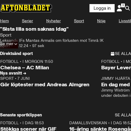
Logga in
Hem
Serier
Nyheter
Sport
Nöje
Livsstil
"Sista lilla som saknas idag"
Sport
Leksands IFs Mantas Armalis om förlusten mot Timrå IK
Se mer
Sport
•
26.12.24
•
97 sek
Direktsänd sport
SE ALLA
FOTBOLL
•
I MORGON 11:50
FOTBOLL
•
I M
Plus
Plus
Chelsea – AC Milan
Bayer Lever
Nya avsnitt →
SPORT
•
7 JUNI
16:36
JIMMY HJÄRTA
Gör löptester med Andreas Almgren
En dag med 
Jimmy Wixtröm 
under debuten i
Senaste sportklippen
SE ALLA
FOTBOLL
•
I DAG 18:53
1:44
DAMALLSVENSKAN
•
I DAG 18:5
Stökiga scener när GIF
16-åring sänkte Rosengå