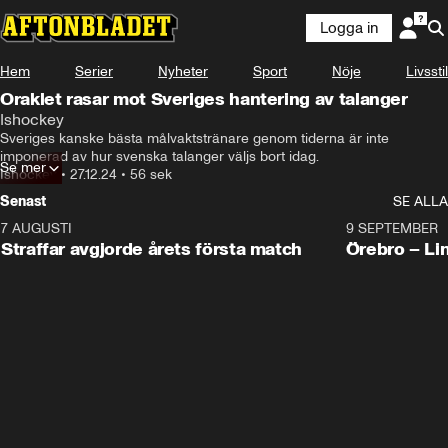
Logga in
Hem
Serier
Nyheter
Sport
Nöje
Livsstil
Oraklet rasar mot Sveriges hantering av talanger
Ishockey
Sveriges kanske bästa målvaktstränare genom tiderna är inte 
imponerad av hur svenska talanger väljs bort idag.
Se mer
Ishockey
•
27.12.24
•
56 sek
Senast
SE ALLA
7 AUGUSTI
2:19
9 SEPTEMBER
Plus
Straffar avgjorde årets första match
Örebro – Li