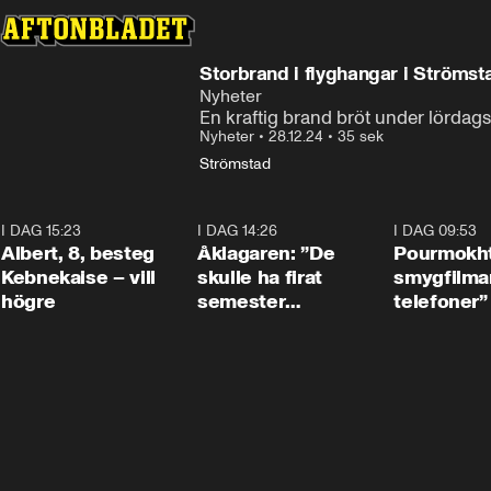
Storbrand i flyghangar i Strömst
Nyheter
En kraftig brand bröt under lördag
Nyheter
•
28.12.24
•
35 sek
Strömstad
I DAG 15:23
0:54
I DAG 14:26
1:54
I DAG 09:53
Albert, 8, besteg
Åklagaren: ”De
Pourmokht
Kebnekaise – vill
skulle ha firat
smygfilma
högre
semester
telefoner”
tillsammans”