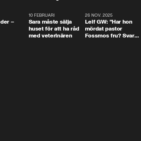
4:24
10 FEBRUARI
4:13
26 NOV. 2025
8:1
der –
Sara måste sälja
Leif GW: ”Har hon
huset för att ha råd
mördat pastor
med veterinären
Fossmos fru? Svar
nej.”