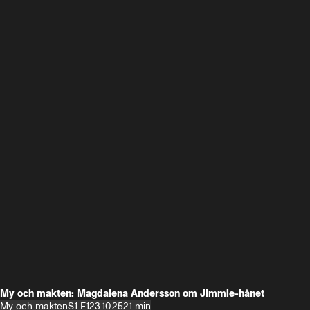
My och makten: Magdalena Andersson om Jimmie-hånet
My och makten
S1 E1
23.10.25
21 min