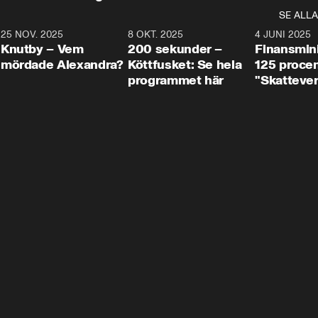
SE ALLA
3
25 NOV. 2025
31:05
8 OKT. 2025
4:29
4 JUNI 2025
Knutby – Vem
200 sekunder –
Finansmin
mördade Alexandra?
Köttfusket: Se hela
125 procent
programmet här
"Skattever
viktig uppg