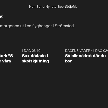
Hem
Serier
Nyheter
Sport
Nöje
Mer
Livsstil
ad
smorgonen ut i en flyghangar i Strömstad.
1:36
I DAG 06:40
0:47
DAGENS VÄDER
•
I DAG 02
1:0
ari: ”S
Sex dödade i
Så blir vädret där du
r våra
skolskjutning
bor