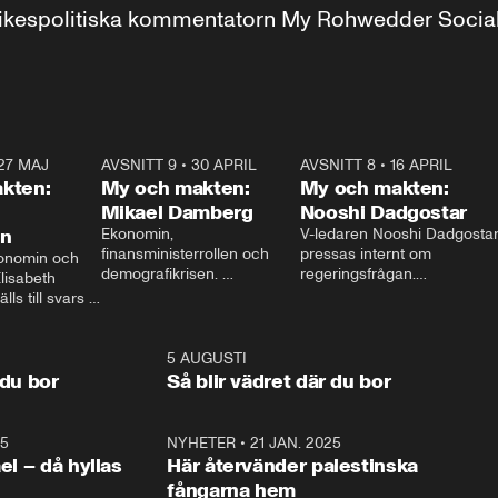
r inrikespolitiska kommentatorn My Rohwedder Soci
27 MAJ
3:51
AVSNITT 9
•
30 APRIL
24:00
AVSNITT 8
•
16 APRIL
25:1
kten:
My och makten:
My och makten:
Mikael Damberg
Nooshi Dadgostar
on
Ekonomin, 
V-ledaren Nooshi Dadgostar
finansministerrollen och 
pressas internt om 
onomin och 
demografikrisen. 
regeringsfrågan.

lisabeth 
Oppositionen ställs till svars 
I Aftonbladets 
ls till svars 
när Socialdemokraternas 
partiledarutfrågning ”My 
stern gästar 
Mikael Damberg gästar My 
och Makten” sätter hon ner 
My och Makten. 
och Makten. 
foten mot kritikerna:

1:06
5 AUGUSTI
1:0
– Vi ställer upp i val. Ska vi 
 du bor
Så blir vädret där du bor
vara med så sitter vi förstås 
25
1:22
NYHETER
•
21 JAN. 2025
0:5
ael – då hyllas
Här återvänder palestinska
fångarna hem