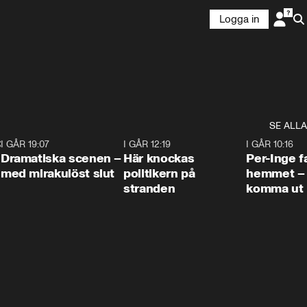
Logga in
SE ALLA
:30
6
I GÅR 19:07
0:42
I GÅR 12:19
0:45
I GÅR 10:16
Dramatiska scenen –
Här knockas
Per-Inge fa
med mirakulöst slut
politikern på
hemmet – 
stranden
komma ut