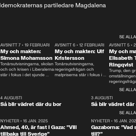
aldemokraternas partiledare Magdalena 
SE ALLA
7
AVSNITT 7
•
19 FEBRUARI
24:30
AVSNITT 6
•
12 FEBRUARI
27:30
AVSNITT 5
•
My och makten:
My och makten: Ulf
My och ma
Simona Mohamsson
Kristersson
Elisabeth
 
Tonårsutvisningarna, skolan 
Tonårsutvisningarna, 
Ringqvist
och och krisen i Liberalerna 
regeringsfrågan och 
Trump, den gr
står i fokus i det sjunde 
matpriserna står i fokus i 
omställningen
avsnittet av ”My och 
det sjätte avsnittet av ”My 
regeringsfråga
makten”. Se när 
och makten”. Se när 
centrum i det 
SE ALLA
Aftonbladets inrikespolitiska 
Aftonbladets inrikespolitiska 
avsnittet av ”
kommentator My 
kommentator My 
6
4 AUGUSTI
1:06
3 AUGUSTI
Makten”. Se nä
Rohwedder ställer 
Rohwedder ställer 
Så blir vädret där du bor
Så blir vädret där
Aftonbladets in
utbildnings- och 
statsminister Ulf Kristersson 
kommentator 
SE ALLA
integrationsminister Simona 
till svars.
Rohwedder stäl
Mohamsson till svars.
Centerpartiets
2
NYHETER
•
16 JAN. 2025
1:01
NYHETER
•
16 JAN. 20
Thand Ring till
Ahmed, 40, är fast i Gaza: ”Vill
Gazaborna: ”Vad s
tillbaka till Sverige”
till?”