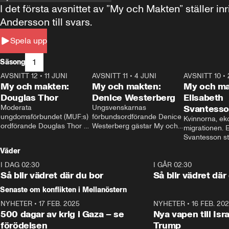
I det första avsnittet av ”My och Makten” ställe
Andersson till svars.
Spela upp
1
Säsong
AVSNITT 12
•
11 JUNI
26:27
AVSNITT 11
•
4 JUNI
23:40
AVSNITT 10
•
My och makten:
My och makten:
My och ma
Douglas Thor
Denice Westerberg
Elisabeth
Moderata 
Ungsvenskarnas 
Svantess
ungdomsförbundet (MUF:s) 
förbundsordförande Denice 
Kvinnorna, ek
ordförande Douglas Thor 
Westerberg gästar My och 
migrationen. E
gästar My och makten. I 
makten. I avsnittet 
Svantesson stäl
avsnittet diskuteras 
diskuteras migrationsfrågan 
när finansmini
Väder
tonårsutvisningarna och hur 
och hur SD ska locka 
Moderaterna ska locka 
kvinnliga väljare. 
I DAG 02:30
1:06
I GÅR 02:30
väljare till valet i höst. 
Så blir vädret där du bor
Så blir vädret där
Senaste om konflikten i Mellanöstern
NYHETER
•
17 FEB. 2025
0:45
NYHETER
•
16 FEB. 20
500 dagar av krig i Gaza – se
Nya vapen till Isr
förödelsen
Trump