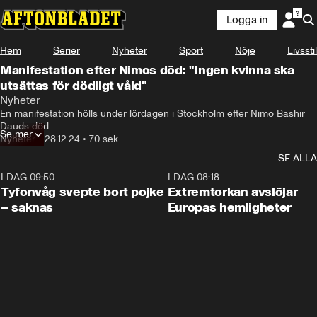
Logga in
Hem
Serier
Nyheter
Sport
Nöje
Livsstil
Manifestation efter Nimos död: "Ingen kvinna ska
utsättas för dödligt våld"
Nyheter
En manifestation hölls under lördagen i Stockholm efter Nimo Bashir 
Dauds död.
Se mer
Nyheter
•
28.12.24
•
70 sek
SE ALLA
I DAG 09:50
0:53
I DAG 08:18
Tyfonvåg svepte bort pojke
Extremtorkan avslöjar
– saknas
Europas hemligheter