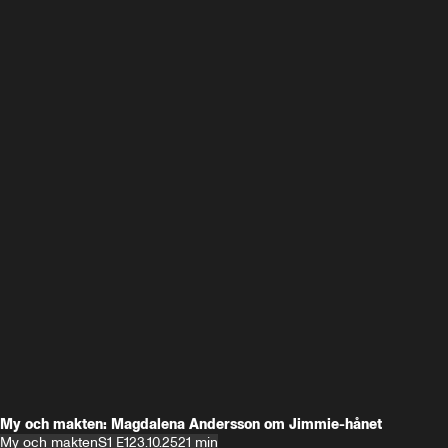
My och makten: Magdalena Andersson om Jimmie-hånet
My och makten
S1 E1
23.10.25
21 min