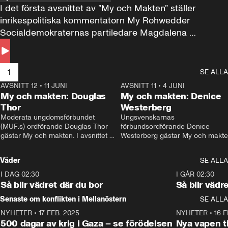
I det första avsnittet av ”My och Makten” ställer 
inrikespolitiska kommentatorn My Rohwedder 
Socialdemokraternas partiledare Magdalena 
Andersson till svars.
1
SE ALLA
AVSNITT 12
•
11 JUNI
26:27
AVSNITT 11
•
4 JUNI
2
My och makten: Douglas
My och makten: Denice
Thor
Westerberg
Moderata ungdomsförbundet 
Ungsvenskarnas 
(MUF:s) ordförande Douglas Thor 
förbundsordförande Denice 
gästar My och makten. I avsnittet 
Westerberg gästar My och makten.
diskuteras tonårsutvisningarna och 
avsnittet diskuteras migrationsfrå
hur Moderaterna ska locka väljare till 
och hur SD ska locka kvinnliga 
Väder
SE ALLA
valet i höst. 
väljare. 
I DAG 02:30
1:06
I GÅR 02:30
Så blir vädret där du bor
Så blir vädr
Senaste om konflikten i Mellanöstern
SE ALLA
NYHETER
•
17 FEB. 2025
0:45
NYHETER
•
16 F
500 dagar av krig i Gaza – se förödelsen
Nya vapen ti