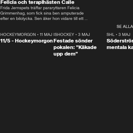
Felicia och terapihästen Calle
Frida Jernspets träffar pararyttaren Felicia 
Grimmenhag, som fick sina ben amputerade 
efter en bilolycka. Sen åker hon vidare till ett 
vård- och omsorgsboende med den 76 
SE ALLA
centimeter höga terapihästen Calle.
HOCKEYMORGON
•
11 MAJ
ISHOCKEY
•
3 MAJ
0:22
SHL
•
3 MAJ
n
11/5 - Hockeymorgon
Festade sönder
Söderströ
pokalen: ”Käkade
mentala 
upp dem”