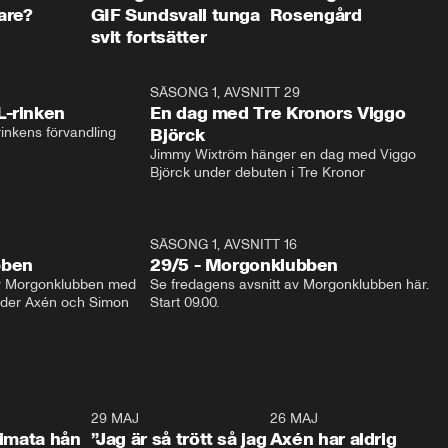
are?
GIF Sundsvall tunga
Rosengård
svit fortsätter
1:04
SÄSONG 1, AVSNITT 29
17:3
L-rinken
En dag med Tre Kronors Viggo
inkens förvandling
Björck
Jimmy Wixtröm hänger en dag med Viggo 
Björck under debuten i Tre Kronor
SÄSONG 1, AVSNITT 16
bben
29/5 - Morgonklubben
av Morgonklubben med 
Se fredagens avsnitt av Morgonklubben här. 
nder Axén och Simon 
Start 09.00. 
0:26
29 MAJ
0:30
26 MAJ
0:3
timata hån
”Jag är så trött så jag
Axén har aldrig