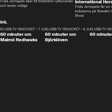
Frida Jernspets åker till Södertörn ryttarcenter 
International Ho
och testar voltige
Frida Jernspets får en 
kulisserna på Sweden In
Show
SHL
KLUBB-TV ISHOCKEY
1:02:53
•
7 JUNI
KLUBB-TV ISHOCKEY
1:00:59
•
6 JUNI
KLUBB-TV I
Plus
Plus
60 minuter om
60 minuter om
60 minute
Malmö Redhawks
Björklöven