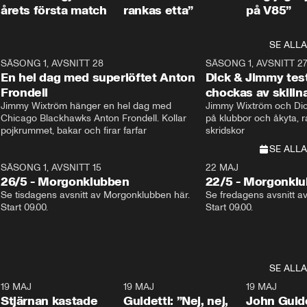
årets första match
rankas etta”
på V85”
SE ALLA
8
SÄSONG 1, AVSNITT 28
20:38
SÄSONG 1, AVSNITT 2
Plus
En hel dag med superlöftet Anton
Dick & Jimmy test
Frondell
chockas av skill
Jimmy Wixtröm hänger en hel dag med 
Jimmy Wixtröm och Dick
Chicago Blackhawks Anton Frondell. Kollar 
på klubbor och åkyta, r
pojkrummet, bakar och firar farfar
skridskor 
SE ALLA
SÄSONG 1, AVSNITT 15
22 MAJ
26/5 - Morgonklubben
22/5 - Morgonkl
Se tisdagens avsnitt av Morgonklubben här. 
Se fredagens avsnitt a
Start 09.00. 
Start 09.00. 
SE ALLA
1
19 MAJ
0:43
19 MAJ
0:39
19 MAJ
Stjärnan kastade
Guidetti: ”Nej, nej,
John Guide