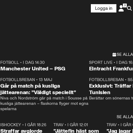
Logga in
SE ALLA
FOTBOLL
•
I DAG 14:30
SPORT LIVE
•
I DAG 16
Plus
Plus
Manchester United – PSG
Eintracht Frankfu
3
FOTBOLLSRESAN
•
13 MAJ
33:19
FOTBOLLSRESAN
•
S5
Går på match på kusliga
Exklusivt: Träffar
jättearenan: ”Väldigt speciellt”
Tunisien
Niva och Nordström går på match i Sousse på 
Berättar om sönernas tu
kusliga jättearenan – flaskorna flyger mot egna 
spelarna 
SE ALLA
 18:52
7
ISHOCKEY
•
I GÅR 18:26
2:19
TRAV
•
I GÅR 12:01
5:16
TRAV
•
I GÅR 
Straffar avgjorde
”Jättefin häst som
”Jag jagar 