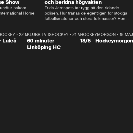
rse Show
och beridna högvakten
rundtur bakom 
Frida Jernspets tar rygg på den ridande 
ternational Horse 
polisen. Hur tränas de egentligen för stökiga 
fotbollsmatcher och stora folkmassor? Hon 
hälsar även på hos beridna högvakten, som 
den här dagen ska byta av högvakten, som 
SHOCKEY
1:00:28
•
22 MAJ
KLUBB-TV ISHOCKEY
vaktar slottet.
1:00:18
•
21 MAJ
HOCKEYMORGON
•
18 MAJ
Plus
r Luleå
60 minuter
18/5 - Hockeymorgo
Linköping HC