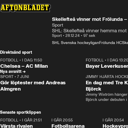
Skellefteå vinner mot Frölunda 
Sport
SHL: Skellefteå vinner hemma mot
Sport
•
28.12.24
•
97 sek
SHL Svenska hockeyligan
Frölunda HC
Ske
Direktsänd sport
FOTBOLL
•
I DAG 11:50
FOTBOLL
•
I DAG 13:2
Plus
Plus
Chelsea – AC Milan
Bayer Leverkusen
Nya avsnitt →
SPORT
•
7 JUNI
16:36
JIMMY HJÄRTA HOCK
Gör löptester med Andreas
En dag med Tre K
Almgren
Björck
Jimmy Wixtröm hänger 
Björck under debuten i
Senaste sportklippen
FOTBOLL
•
I GÅR 21:51
0:31
I GÅR 20:55
0:29
I GÅR 20:54
Värsta rivalen
Fotbollsarena
Hockeyprof