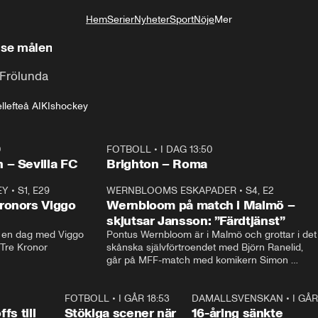
Hem
Serier
Nyheter
Sport
Nöje
Mer
Livsstil
– se målen
 Frölunda
llefteå AIK
Ishockey
0
FOTBOLL
•
I DAG 13:50
Plus
 – Sevilla FC
Brighton – Roma
EY
•
S1, E29
17:38
WERNBLOOMS ESKAPADER
•
S4, E2
38:2
ronors Viggo
Wernbloom på match i Malmö –
skjutsar Jansson: ”Färdtjänst”
en dag med Viggo 
Pontus Wernbloom är i Malmö och grottar i det 
 Tre Kronor
skånska självförtroendet med Björn Ranelid, 
går på MFF-match med komikern Simon 
”Chippen” Svensson och hjälper skadade 
stjärnbacken Pontus Jansson hem. 
0:23
FOTBOLL
•
I GÅR 18:53
1:44
DAMALLSVENSKAN
•
I GÅR
0:4
fs till
Stökiga scener när
16-åring sänkte