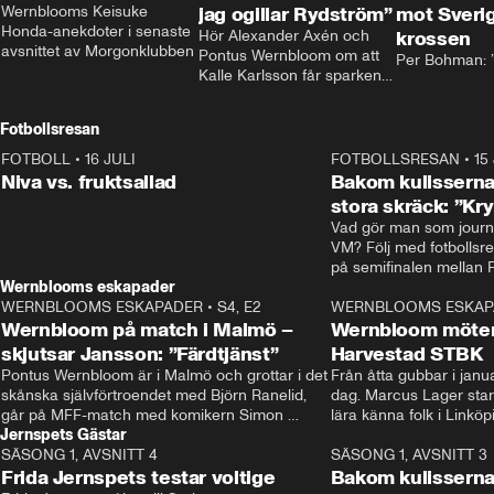
Wernblooms Keisuke 
jag ogillar Rydström”
mot Sverig
Honda-anekdoter i senaste 
Hör Alexander Axén och 
krossen
avsnittet av Morgonklubben
Pontus Wernbloom om att 
Per Bohman: ”
Kalle Karlsson får sparken 
från Bajen och att Henrik 
Rydström tar över
Fotbollsresan
FOTBOLL
•
16 JULI
0:44
FOTBOLLSRESAN
•
15
Niva vs. fruktsallad
Bakom kulisserna
stora skräck: ”Kr
Vad gör man som journa
VM? Följ med fotbollsr
Wernblooms eskapader
WERNBLOOMS ESKAPADER
•
S4, E2
38:23
WERNBLOOMS ESKAP
Wernbloom på match i Malmö –
Wernbloom möter
skjutsar Jansson: ”Färdtjänst”
Harvestad STBK
Pontus Wernbloom är i Malmö och grottar i det 
Från åtta gubbar i januar
skånska självförtroendet med Björn Ranelid, 
dag. Marcus Lager starta
går på MFF-match med komikern Simon 
lära känna folk i Linköp
Jernspets Gästar
”Chippen” Svensson och hjälper skadade 
STBK en institution – o
SÄSONG 1, AVSNITT 4
stjärnbacken Pontus Jansson hem. 
13:37
rakt in i värmen.
SÄSONG 1, AVSNITT 3
Frida Jernspets testar voltige
Bakom kulissern