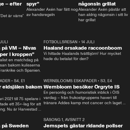
e – efter
spyr”
någonsin grillat
Alexander Axén har fått nog 
Alexander Axén påstår att 
av handsregeln
han aldrig någonsin i sitt liv 
Det är värre”
har grillat
 JULI
36:52
FOTBOLLSRESAN
•
14 JULI
0:3
 på VM – Nivas
Haaland orsakade raccoonboom
yper i kroppen”
Vi hittade Haalands tvättbjörn! Hur mycket 
hade du betalat för den?
list en matchdag på 
esan bakom kulisserna 
på semifinalen mellan Frankrike och Spanien. 
ADER
•
S4, E1
32:14
WERNBLOOMS ESKAPADER
•
S3, E4
33:1
Plus
 eldsjälen bakom
Wernbloom besöker Örgryte IS
En personlig och humoristisk inblick i ÖIS 
vardag – från frukostgruppens haveri till 
i 2021 till 75 spelare i 
tränare Addes kamp mot cancer och laget 
de ett 35+-lag för att 
som siktar mot Allsvenskan.
ing. Nu är Harvestad 
ch Wernbloom kliver 
14:14
SÄSONG 1, AVSNITT 2
24:5
a på Sweden
Jernspets gästar ridande poliser