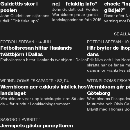
Guidettis skor i
nej – felaktig info”
chock: ”I
poolen
John Guidetti och Pontus 
glädje!?”
Wernbloom pratar gamla 
John Guidetti om stjärnans 
Rasar efter N
landslagsminnen från 2016
utfall: ”Fick fiska upp”
varning mot D
SE ALLA
8
FOTBOLLSRESAN
•
14 JULI
41:35
FOTBOLLSRESAN
•
10
Fotbollsresan hittar Haalands
Här bryter de ih
tvättbjörn i Dallas
dans
Fotbollsresan hittar Haalands tvättbjörn i Dallas
Erik Niva och Linn Nord
skratta när de får se 
dans inför Frankrikes st
VM-kvartsfinalen. 
4
WERNBLOOMS ESKAPADER
•
S2, E4
24:20
WERNBLOOMS ESKAP
Plus
Wernbloom ger exklusiv inblick hos
Wernbloom går på
landslaget
Göteborg
Wernbloom visar upp landslagets inre: Så äter 
Wernblooms Eskapader:
de – får rundtur i omklädningsrummet
Mutumba och Oisin Cant
Blåvitt med Thomas Bo
0
SÄSONG 1, AVSNITT 1
25:12
Jernspets gästar pararyttaren