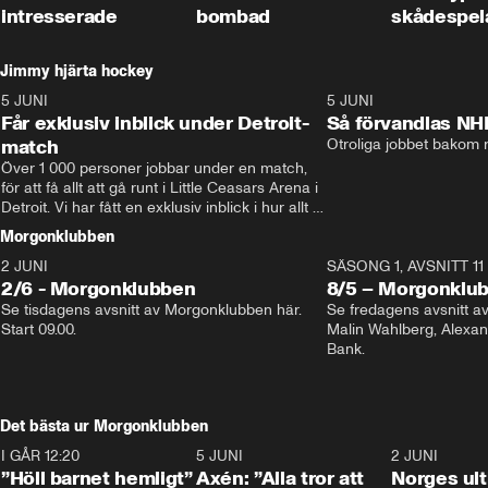
intresserade
bombad
skådespel
Jimmy hjärta hockey
5 JUNI
11:14
5 JUNI
Får exklusiv inblick under Detroit-
Så förvandlas NH
match
Otroliga jobbet bakom r
Över 1 000 personer jobbar under en match, 
för att få allt att gå runt i Little Ceasars Arena i 
Detroit. Vi har fått en exklusiv inblick i hur allt 
fungerar inför och under match i världens 
Morgonklubben
bästa hockeyliga
2 JUNI
SÄSONG 1, AVSNITT 11
2/6 - Morgonklubben
8/5 – Morgonklu
Se tisdagens avsnitt av Morgonklubben här. 
Se fredagens avsnitt 
Start 09.00. 
Malin Wahlberg, Alexa
Bank. 
Det bästa ur Morgonklubben
I GÅR 12:20
1:14
5 JUNI
0:44
2 JUNI
”Höll barnet hemligt”
Axén: ”Alla tror att
Norges ul