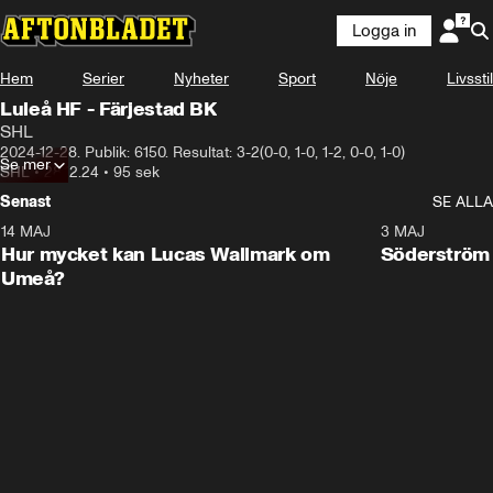
Logga in
Hem
Serier
Nyheter
Sport
Nöje
Livsstil
Luleå HF - Färjestad BK
SHL
2024-12-28. Publik: 6150. Resultat: 3-2(0-0, 1-0, 1-2, 0-0, 1-0)
Se mer
SHL
•
28.12.24
•
95 sek
Senast
SE ALLA
14 MAJ
1:18
3 MAJ
Plus
Hur mycket kan Lucas Wallmark om
Söderström
Umeå?