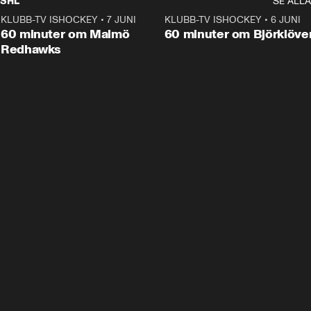
SHL
SE ALLA
KLUBB-TV ISHOCKEY
•
7 JUNI
1:02:53
KLUBB-TV ISHOCKEY
•
6 JUNI
1:0
Plus
60 minuter om Malmö
60 minuter om Björklöve
Redhawks