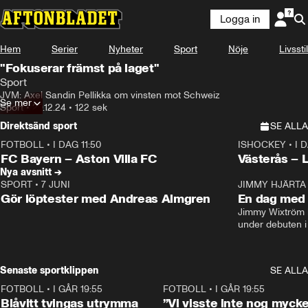
Logga in
Hem
Serier
Nyheter
Sport
Nöje
Livsstil
"Fokuserar främst på laget"
Sport
JVM: Axel Sandin Pellikka om vinsten mot Schweiz
Se mer
Sport
•
29.12.24
•
122 sek
Direktsänd sport
SE ALLA
FOTBOLL
•
I DAG 11:50
ISHOCKEY
•
I 
Plus
Plus
FC Bayern – Aston Villa FC
Västerås – 
Nya avsnitt →
SPORT
•
7 JUNI
16:36
JIMMY HJÄRTA
Gör löptester med Andreas Almgren
En dag med 
Jimmy Wixtröm 
under debuten i
Senaste sportklippen
SE ALLA
FOTBOLL
•
I GÅR 19:55
0:29
FOTBOLL
•
I GÅR 19:55
Blåvitt tvingas utrymma
”Vi visste inte nog mycke