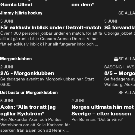
Gamla Ullevi
om dem”
Jimmy hjärta hockey
SE ALLA
5 JUNI
11:14
5 JUNI
Får exklusiv inblick under Detroit-match
Så förvandl
Över 1 000 personer jobbar under en match, för att få 
Otroliga jobbet
allt att gå runt i Little Ceasars Arena i Detroit. Vi har 
fått en exklusiv inblick i hur allt fungerar inför och 
under match i världens bästa hockeyliga
Morgonklubben
SE ALLA
2 JUNI
SÄSONG 1, AVSN
2/6 - Morgonklubben
8/5 – Morg
Se tisdagens avsnitt av Morgonklubben här. Start 
Se fredagens av
09.00. 
Det bästa ur Morgonklubben
SE ALLA
5 JUNI
0:44
2 JUNI
Axén: ”Alla tror att jag
Norges ultimata hån mot
ogillar Rydström”
Sverige – efter krossen
Hör Alexander Axén och Pontus 
Per Bohman: ”Det är värre”
Wernbloom om att Kalle Karlsson får 
sparken från Bajen och att Henrik 