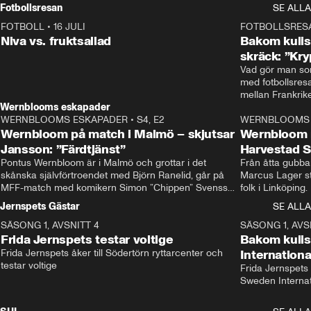
Rydström tar över
Fotbollsresan
SE ALLA
FOTBOLL
•
16 JULI
0:44
FOTBOLLSRES
Niva vs. fruktsallad
Bakom kulis
skräck: ”Kry
Vad gör man som
med fotbollsres
Wernblooms eskapader
WERNBLOOMS ESKAPADER
•
S4, E2
38:23
WERNBLOOMS 
Wernbloom på match i Malmö – skjutsar
Wernbloom 
Jansson: ”Färdtjänst”
Harvestad 
Pontus Wernbloom är i Malmö och grottar i det 
Från åtta gubbar 
skånska självförtroendet med Björn Ranelid, går på 
Marcus Lager sta
MFF-match med komikern Simon ”Chippen” Svensson 
folk i Linköping
och hjälper skadade stjärnbacken Pontus Jansson 
och Wernbloom kl
Jernspets Gästar
SE ALLA
hem. 
SÄSONG 1, AVSNITT 4
13:37
SÄSONG 1, AVS
Frida Jernspets testar voltige
Bakom kuli
Frida Jernspets åker till Södertörn ryttarcenter och 
Internation
testar voltige
Frida Jernspets 
Sweden Interna